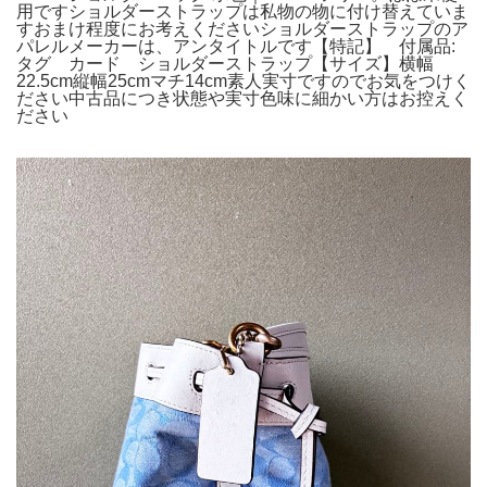
用ですショルダーストラップは私物の物に付け替えていま
すおまけ程度にお考えくださいショルダーストラップのア
パレルメーカーは、アンタイトルです【特記】 付属品:
タグ カード ショルダーストラップ【サイズ】横幅
22.5cm縦幅25cmマチ14cm素人実寸ですのでお気をつけく
ださい中古品につき状態や実寸色味に細かい方はお控えく
ださい