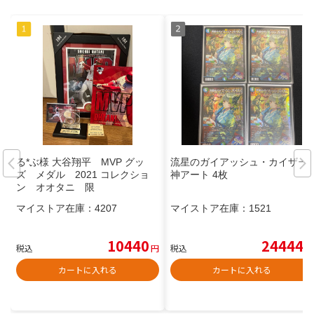
る*ぶ様 大谷翔平 MVP グッ
流星のガイアッシュ・カイザー
ズ メダル 2021 コレクショ
神アート 4枚
ン オオタニ 限
マイストア在庫：
4207
マイストア在庫：
1521
10440
24444
税込
円
税込
円
カートに入れる
カートに入れる