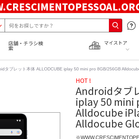
.CRESCIMENTOPESSOAL.O
マイストア
店舗・チラシ検
索
oidタブレット本体 ALLODCUBE iplay 50 mini pro 8GB/256GB Alldocube iPl
HOT !
Androidタブ
iplay 50 min
Alldocube iPl
Alldocube Gl
※WWW.CRESCIMENTOP