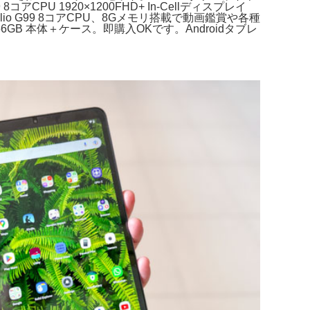
G99 8コアCPU 1920×1200FHD+ In-Cellディスプレイ
S認証Helio G99 8コアCPU、8Gメモリ搭載で動画鑑賞や各種
B/256GB 本体＋ケース。即購入OKです。Androidタブレ