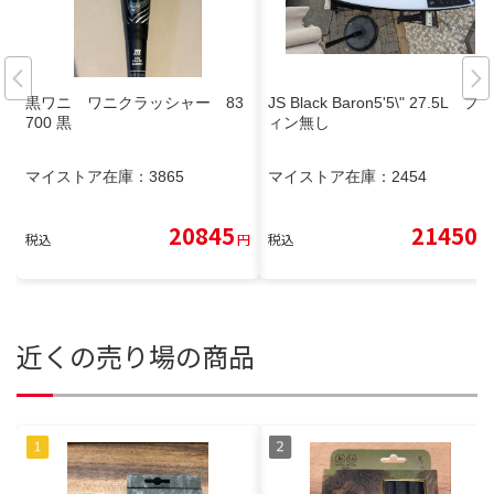
黒ワニ ワニクラッシャー 83
JS Black Baron5'5\" 27.5L フ
700 黒
ィン無し
マイストア在庫：
3865
マイストア在庫：
2454
20845
21450
税込
円
税込
円
近くの売り場の商品