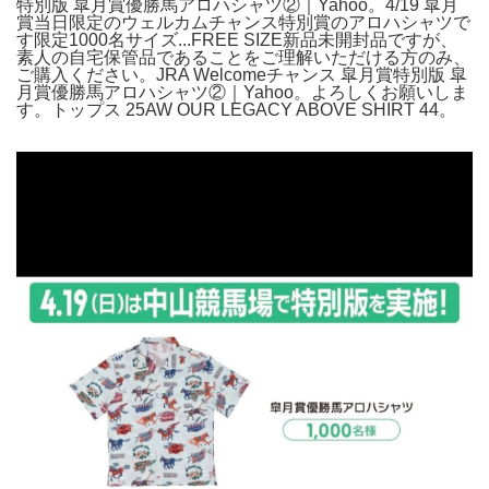
特別版 皐月賞優勝馬アロハシャツ②｜Yahoo。4/19 皐月
賞当日限定のウェルカムチャンス特別賞のアロハシャツで
す限定1000名サイズ...FREE SIZE新品未開封品ですが、
素人の自宅保管品であることをご理解いただける方のみ、
ご購入ください。JRA Welcomeチャンス 皐月賞特別版 皐
月賞優勝馬アロハシャツ②｜Yahoo。よろしくお願いしま
す。トップス 25AW OUR LEGACY ABOVE SHIRT 44。