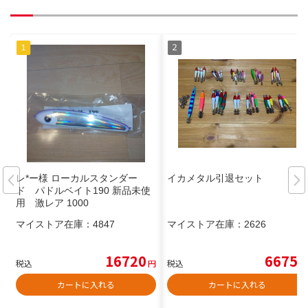
レ*ー様 ローカルスタンダー
イカメタル引退セット
ド パドルベイト190 新品未使
用 激レア 1000
マイストア在庫：
4847
マイストア在庫：
2626
16720
6675
税込
円
税込
円
カートに入れる
カートに入れる