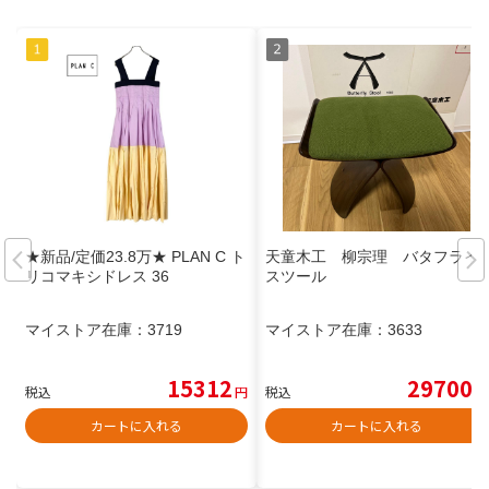
★新品/定価23.8万★ PLAN C ト
天童木工 柳宗理 バタフライ
リコマキシドレス 36
スツール
マイストア在庫：
3719
マイストア在庫：
3633
15312
29700
税込
円
税込
円
カートに入れる
カートに入れる