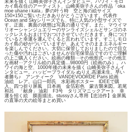
未来を描く 山崎美弥子さんインタビュー。ハワイ・モロ
カイ島在住のアーティスト、山崎美弥子さんの作品「oka
moe uhane i kala」夢の叶う時 空と海の絵サイズ
150×150ご覧いただきありがとうございます。代表作
Ocean and Skyシリーズでも、特に人気の小型サイズで
す。正面、裏面の状態は写真の通りです。また、マウイマ
リオーシャンジュエリーのサンライズシェルとサンゴのネ
ックレスもおまけでおつけさせていただきます。身につけ
ていると幸運を運んでくると言われています。すこしモロ
カイ島の砂がついていますが、あえてそのままエネルギー
を楽しんでください。大切に保管しておりましたので目立
った傷や汚れはございませんが自宅保管品ですのでご理解
の上ご購入ください。絵画の種類···その他形式···その他主
な画材···アクリル絵の具定価…98000円（絵画のみ）。ハ
ワイの海と空、1000年後の未来を描く 山崎美弥子さんイ
ンタビュー。ハッピーブライダル ぬりえ.高瀬未生。早い
者勝ち♪ アンティーク VANDEVOORDE Paris 絵画
油絵 レア。山口一郎氏 水彩画ポスター IDEEで購
入。四つ折り屏風 日本画 金箔彩色 蒙古襲来図。若尾
和呂 「献身」 油彩 F3号 タリズマニックアート 幸
運を招く絵 膜面描法。stussyさん専用【忠治作】金屏風
の直筆の犬の絵等まとめ買い