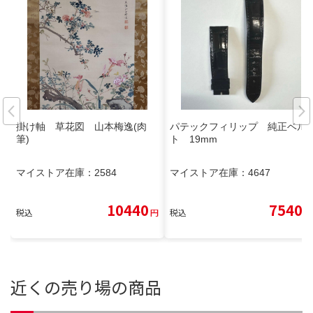
掛け軸 草花図 山本梅逸(肉
パテックフィリップ 純正ベル
筆)
ト 19mm
マイストア在庫：
2584
マイストア在庫：
4647
10440
7540
税込
円
税込
円
近くの売り場の商品