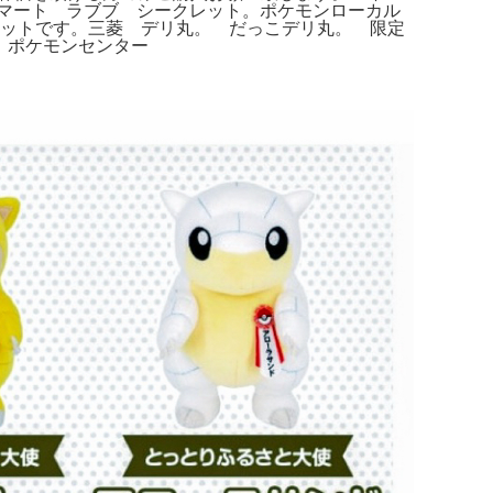
マート ラブブ シークレット。ポケモンローカル
2個セットです。三菱 デリ丸。 だっこデリ丸。 限定
コ。ポケモンセンター