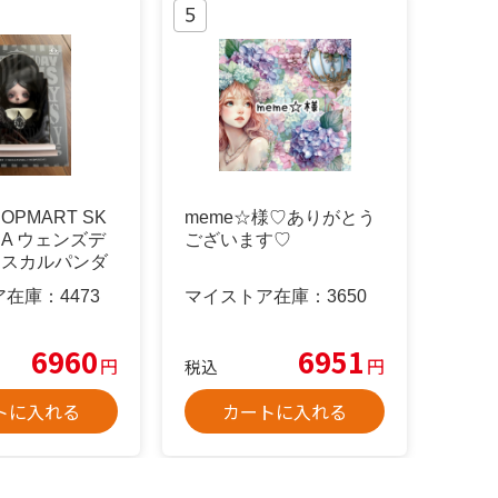
PMART SK
meme☆様♡ありがとう
DA ウェンズデ
ございます♡
定スカルパンダ
ア在庫：
4473
マイストア在庫：
3650
6960
6951
円
円
税込
トに入れる
カートに入れる