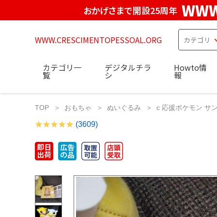
WWW
おかげさまで開設25周年
WWW.CRESCIMENTOPESSOAL.ORG
カテゴリ一
デジタルチラ
Howto情
覧
シ
報
TOP
おもちゃ
ぬいぐるみ
c 応援ポケモン サ
(3609)