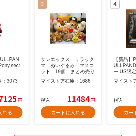
ULLPAN
サンエックス リラック
【新品】PO
 Pony secr
マ ぬいぐるみ マスコ
ULLPAN
ット 19個 まとめ売り
ー US限
庫：
3073
マイストア在庫：
1686
マイスト
7125
11484
円
円
税込
税込
入れる
カートに入れる
カー