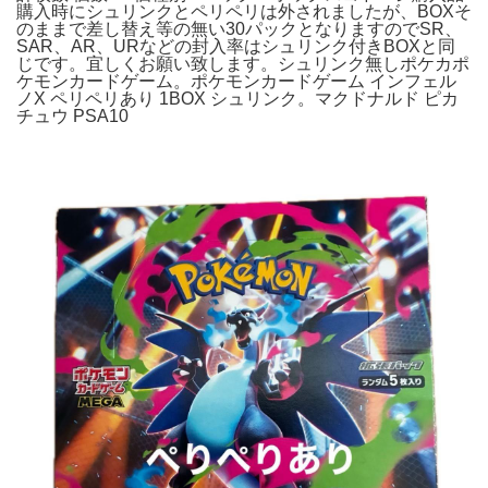
購入時にシュリンクとペリペリは外されましたが、BOXそ
のままで差し替え等の無い30パックとなりますのでSR、
SAR、AR、URなどの封入率はシュリンク付きBOXと同
じです。宜しくお願い致します。シュリンク無しポケカポ
ケモンカードゲーム。ポケモンカードゲーム インフェル
ノX ペリペリあり 1BOX シュリンク。マクドナルド ピカ
チュウ PSA10