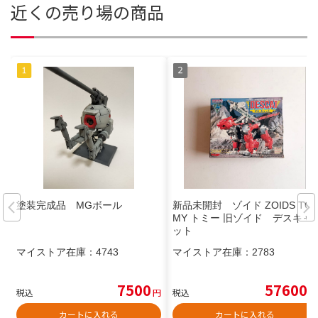
近くの売り場の商品
塗装完成品 MGボール
新品未開封 ゾイド ZOIDS TO
MY トミー 旧ゾイド デスキャ
ット
マイストア在庫：
4743
マイストア在庫：
2783
7500
57600
税込
円
税込
円
カートに入れる
カートに入れる