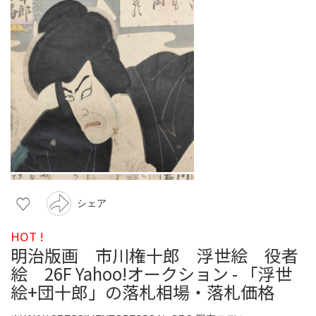
シェア
HOT !
明治版画 市川権十郎 浮世絵 役者
絵 26F Yahoo!オークション - 「浮世
絵+団十郎」の落札相場・落札価格