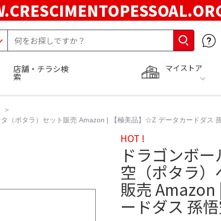
.CRESCIMENTOPESSOAL.O
マイストア
店舗・チラシ検
索
タラ）セット販売 Amazon | 【極美品】☆Z データカードダス 孫
HOT !
ドラゴンボー
空（ポタラ）
販売 Amazo
ードダス 孫悟