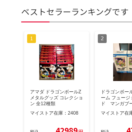
ベストセラーランキングです
アマダ ドラゴンボールZ
ドラゴンボー
メタルグッズ コレクショ
ーム フュージ
ン 全12種類
ド マンガブー
マイストア在庫：
2408
マイストア在
42989
4
円
税込
税込