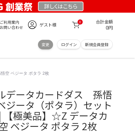
RG 創業祭
詳しくは
こちら
合計金額
ご利用案内
0
ゲスト様
0円
お問い合わせ
変更
ログイン
新規会員登録
悟空 ベジータ ポタラ 2枚
ルデータカードダス 孫悟
ベジータ（ポタラ）セット
n | 【極美品】☆Z データカ
空 ベジータ ポタラ 2枚