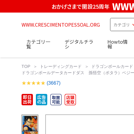
WWW
おかげさまで開設25周年
WWW.CRESCIMENTOPESSOAL.ORG
カテゴリ一
デジタルチラ
Howto情
覧
シ
報
TOP
トレーディングカード
ドラゴンボールカード
ドラゴンボールデータカードダス 孫悟空（ポタラ）ベジータ（ポ
(3667)