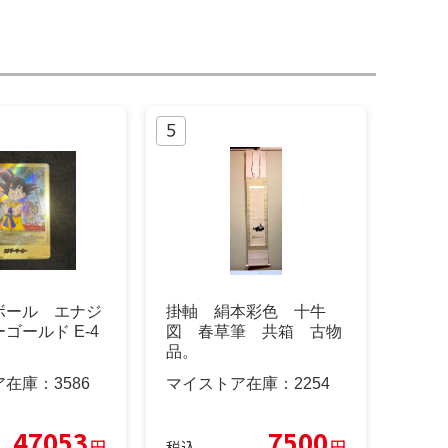
ボール エナジ
掛軸 絹本彩色 十牛
ゴールド E-4
図 春草筆 共箱 古物
品。
ア在庫：
3586
マイストア在庫：
2254
47053
7500
円
円
税込