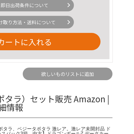
即日出荷条件について
け取り方法・送料について
カートに入れる
欲しいものリストに追加
）セット販売 Amazon |
詳細情報
悟空ポタラ、ベジータポタラ 激レア。激レア未開封品 ド
スパック3箱。中古】ドラゴンボールZ データカー