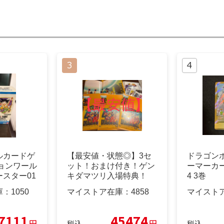
ルカードゲ
【最安値・状態◎】3セ
ドラゴン
ョンワール
ット！おまけ付き！ゲン
ーマーカー
スター01
キダマツリ入場特典！
4 3巻
庫：
1050
マイストア在庫：
4858
マイスト
7111
45474
円
円
税込
税込