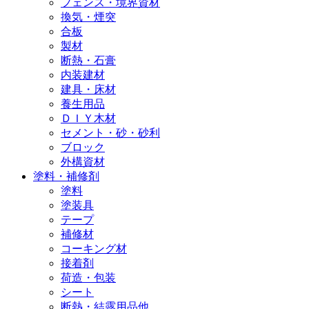
フェンス・境界資材
換気・煙突
合板
製材
断熱・石膏
内装建材
建具・床材
養生用品
ＤＩＹ木材
セメント・砂・砂利
ブロック
外構資材
塗料・補修剤
塗料
塗装具
テープ
補修材
コーキング材
接着剤
荷造・包装
シート
断熱・結露用品他