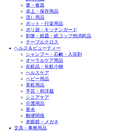
箸・食器
卓上・保存用品
流し用品
ポット・行楽用品
ポリ袋・キッチンガード
割箸・紙皿・紙コップ他消耗品
テーブルクロス
ヘルス＆ビューティー
シャンプー・石鹸・入浴剤
オーラルケア用品
化粧品・化粧小物
ヘルスケア
ベビー用品
美粧用品
手芸・和洋裁
シニアケア
介護用品
香水
郵便関係
老眼鏡・メガネ
文具・事務用品