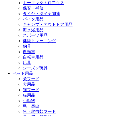
カーエレクトロ二クス
保安・補修
タイヤ・タイヤ関連
バイク用品
キャンプ・アウトドア用品
海水浴用品
スポーツ用品
健康トレーニング
釣具
自転車
自転車用品
玩具
シーズン玩具
ペット用品
犬フード
犬用品
猫フード
猫用品
小動物
鳥・昆虫
魚・爬虫類フード