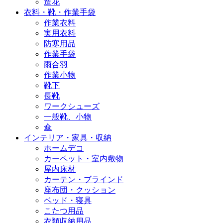
造花
衣料・靴・作業手袋
作業衣料
実用衣料
防寒用品
作業手袋
雨合羽
作業小物
靴下
長靴
ワークシューズ
一般靴、小物
傘
インテリア・家具・収納
ホームデコ
カーペット・室内敷物
屋内床材
カーテン・ブラインド
座布団・クッション
ベッド・寝具
こたつ用品
衣類収納用品