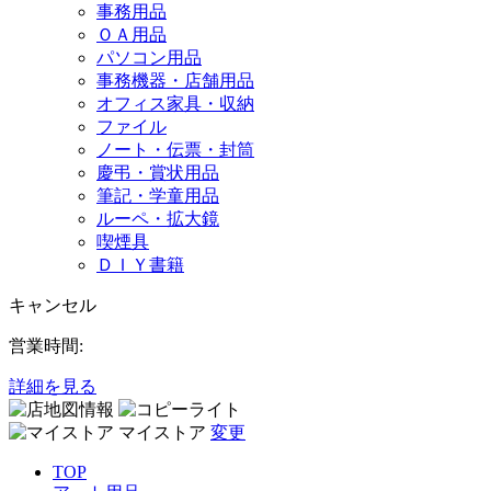
事務用品
ＯＡ用品
パソコン用品
事務機器・店舗用品
オフィス家具・収納
ファイル
ノート・伝票・封筒
慶弔・賞状用品
筆記・学童用品
ルーペ・拡大鏡
喫煙具
ＤＩＹ書籍
キャンセル
営業時間:
詳細を見る
マイストア
変更
TOP