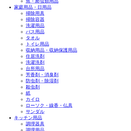
魚・爬虫類用品
家庭用品・日用品
掃除用具
掃除容器
洗濯用品
バス用品
タオル
トイレ用品
収納用品・収納保護用品
住居洗剤
洗濯洗剤
台所用品
芳香剤・消臭剤
防虫剤・除湿剤
殺虫剤
紙
カイロ
ローソク・線香・仏具
サンダル
キッチン用品
調理器具
調理用品