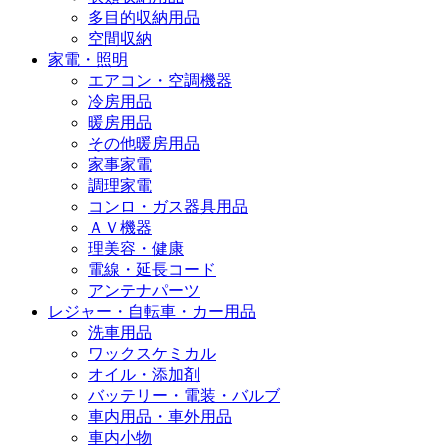
多目的収納用品
空間収納
家電・照明
エアコン・空調機器
冷房用品
暖房用品
その他暖房用品
家事家電
調理家電
コンロ・ガス器具用品
ＡＶ機器
理美容・健康
電線・延長コード
アンテナパーツ
レジャー・自転車・カー用品
洗車用品
ワックスケミカル
オイル・添加剤
バッテリー・電装・バルブ
車内用品・車外用品
車内小物