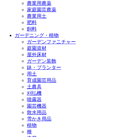
農業用農薬
家庭園芸農薬
農業用土
肥料
飼料
ガーデニング・植物
ガーデンファニチャー
庭園資材
屋外床材
ガーデン装飾
鉢・プランター
用土
育成園芸用品
土農具
刈払機
噴霧器
園芸機器
散水用品
雪かき用品
植物
種