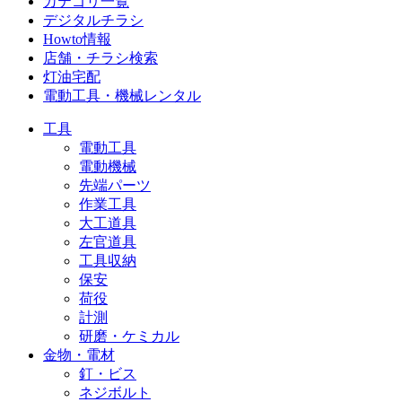
カテゴリ一覧
デジタルチラシ
Howto情報
店舗・チラシ検索
灯油宅配
電動工具・機械レンタル
工具
電動工具
電動機械
先端パーツ
作業工具
大工道具
左官道具
工具収納
保安
荷役
計測
研磨・ケミカル
金物・電材
釘・ビス
ネジボルト