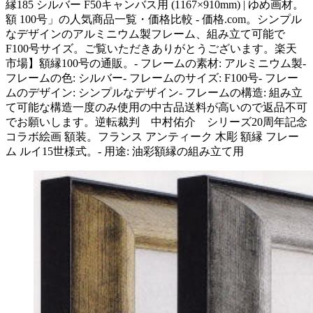
縁185 シルバー F50キャンバス用 (1167×910mm) | ゆめ画材。
額 100号」の人気商品一覧・価格比較 - 価格.com。シンプル
なデザインのアルミニウム製フレーム、組み立て可能で
F100号サイズ。ご覧いただきありがとうございます。楽天
市場】額縁100号の通販。- フレームの素材: アルミニウム製-
フレームの色: シルバー- フレームのサイズ: F100号- フレー
ムのデザイン: シンプルなデザイン- フレームの構造: 組み立
て可能な構造一度のみ使用の中古品送料が高いので返品不可
でお願いします。逆転裁判 中村佑介 シリーズ20周年記念
コラボ絵画 額装。フランス アンティーク 木彫 額縁 フレー
ム ルイ15世様式。- 用途: 油彩額縁の組み立て用