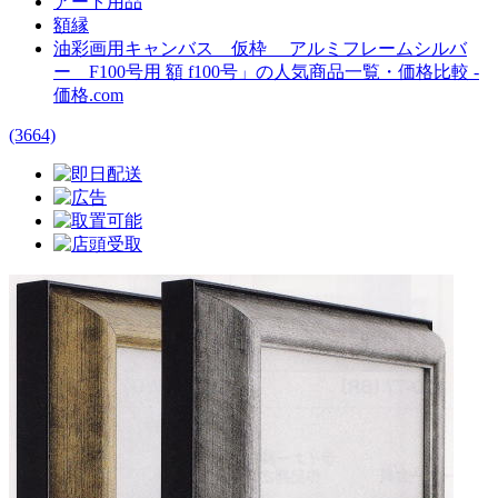
アート用品
額縁
油彩画用キャンバス 仮枠 アルミフレームシルバ
ー F100号用 額 f100号」の人気商品一覧・価格比較 -
価格.com
(3664)