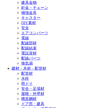
建具金物
針金・チェーン
補強金具
キャスター
DIY素材
安全
エアコンパーツ
電線
配線部材
配線結束
電設資材
配線パーツ
換気扇
建材・木材・配管材
配管材
水栓
雨ドイ
安全・足場材
屋根・外壁材
構造鋼材
ドア窓・建具