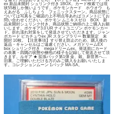
ex 新品未開封 シュリンク付き 1BOX。カード検索では現
状55枚しか無いようです。ポケモンカード ホウオウ も
えあがる ふしちょう フェニックスターン。商品状態に
ついては写真をご確認の上不明点等あればコメントにてお
問い合わせください。ポケモン ムニキスゼロ BOX 新
品未開封シュリンク付き。商品状態ご納得の上ご購入お願
いします。ポケギア3.0 UR ナイトユニゾン ポケモンカー
ド。折れ濡れ対策をして発送させていただきます。ジャン
ボカード ピカチュウex JR スタンプラリー 数量限定 未
開封 10枚。【注意事項】すり替え防止のため、購入後の
返品・キャンセルはご遠慮ください。メガドリームEX
box シュリンク付き megaドリームex。発送前にカード
の表裏・四隅の状態や梱包の様子を記録して発送させて頂
きます。ルギア ★ 拡張パック第1弾 金、銀、新世界へ…
旧裏。ご理解いただける方のみご購入をお願いいたしま
す。コレクションムーン 1パック MA-SA。