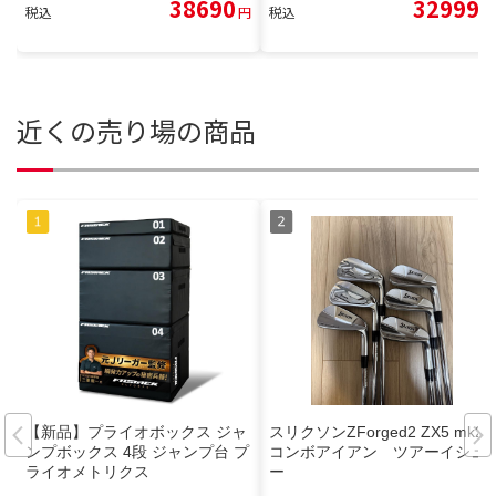
38690
32999
税込
円
税込
円
近くの売り場の商品
【新品】プライオボックス ジャ
スリクソンZForged2 ZX5 mk2
ンプボックス 4段 ジャンプ台 プ
コンボアイアン ツアーイシュ
ライオメトリクス
ー