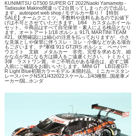
KUNIMITSU GT500 SUPER GT 2022Naoki Yamamoto -
Tadasuke Makino間違って2台買ってしまったので出品し
ます。autosport web shop / モデルカー祭り！【特別
SALE】チームクニミツ。手数料や送料もあるのでお値下
げは不可とさせていただきます。1/64 カスタムホイール
セット。※商品はすべて自宅保管・素人による検品となり
ます。オートアート1/18 ポルシェ 917L MARTINI TEAM
#21。状態確認には細心の注意を払っておりますが、小さ
な見落としや保管に伴うスレ・ヨレ・小傷などがある場合
もございます。チ*軍様 911 GT2RS ポルシェ ペーパー
ウエイト 文鎮 メタルカー 非売。完璧を求める方、細
かな点が気になる方は購入をご遠慮ください。トミカくじ
3弾 ラストワン賞。※ご不明点がある場合は、必ずご購
入前にご確認をお願いいたします。MINI GT LB日産GT-
R Light Blue初期カラーモデル 未開封品。ミニカースタン
レースパークNSX1/432022スケール...1/43種類...国産車メ
ーカー/国...ホンダ