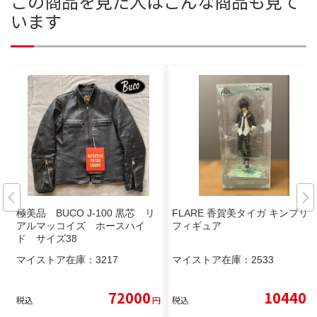
この商品を見た人はこんな商品も見て
います
極美品 BUCO J-100 黒芯 リ
FLARE 香賀美タイガ キンプリ
アルマッコイズ ホースハイ
フィギュア
ド サイズ38
マイストア在庫：
3217
マイストア在庫：
2533
72000
10440
税込
円
税込
円