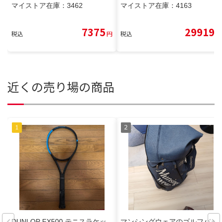
マイストア在庫：
3462
マイストア在庫：
4163
7375
29919
税込
円
税込
円
近くの売り場の商品
DUNLOP FX500 テニスラケッ
マンシングウェアのゴルフバッ