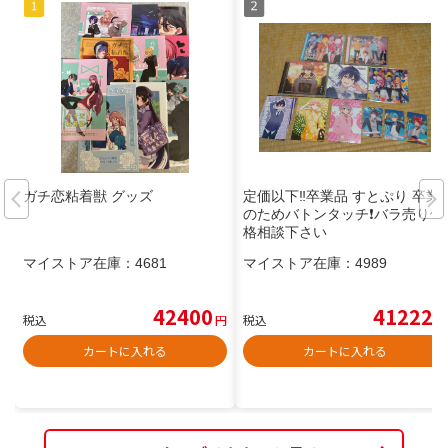
ガチ恋粘着獣 グッズ
定価以下‼️卒業品 すとぷり 卒業
のためバトンタッチ❗️バラ売り価
格相談下さい
マイストア在庫：
4681
マイストア在庫：
4989
42400
41222
税込
円
税込
円
カートに入れる
カートに入れる