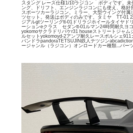
スタング レース仕様1/10ラジコン ボディです。未使
ング、ドリフト、エンジンラジコンにも使え、格好良く目立
スポーツカーラジコン。ミラー、大型ウイング付属し
ツセット。発送はボディのみです。タミヤ TT-01 2
ジアルgtツーリングtt-01ドリラジホイールタイヤドリパ
ーションeクラス セダンtt-01ルマン24時間耐久ヨコモsuper
yokomoサクラドリパケr31 houseストリート
ルセットyokomoyd-2アンプ耐久レースポルシェ911カ
パンドラpandoraTETSUJIN鉄人テツジンabca
ージャンル（ラジコン）オンロードカー種類...パー