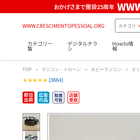
WWW
おかげさまで開設25周年
WWW.CRESCIMENTOPESSOAL.ORG
カテゴリ一
デジタルチラ
Howto情
覧
シ
報
TOP
ラジコン・ドローン
ホビーラジコン
タミ
(3664)