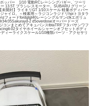
スホッパー 1/10 電動RCレーシングバギー。ツーリ
13.5T ブラシレスモーター。SUBARU グリーン
封】ライキリGT 1/10スケール 軽量ボディパー
OX ジャイロ。～検索用～ラジコンラジドリhpiトヨタラ
フォードfordgtgt40レーシングルマンclkエボリュ
r35Sakurayd-2 d5overdoseオーバードーズ
ラジコンまとめてアキュバンスtbtaTRFフタバサンワフ
racingtt-02タイヤホイールシャーシオフセットボディ
bcホビーディーライクスケール1/10種類パーツ・アクセサリ