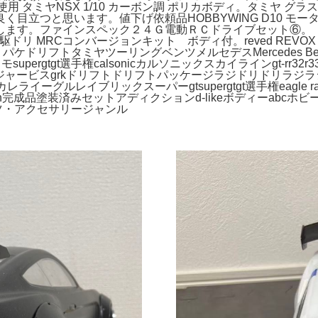
用 タミヤNSX 1/10 カーボン調 ポリカボディ。タミヤ グラ
つと思います。値下げ依頼品HOBBYWING D10 モーター 
ます。ファインスペック２４Ｇ電動ＲＣドライブセット⑥。【未開
駆ドリ MRCコンバージョンキット ボディ付。reved REV
ケドリフトタミヤツーリングベンツメルセデスMercedes Benz
gtgt選手権calsonicカルソニックスカイラインgt-rr32r33r34
ジャムジャービスgrkドリフトドリフトパッケージラジドリドリラジ
レライーグルレイブリックスーパーgtsupergtgt選手権eagle 
diction完成品塗装済みセットアディクションd-likeボディーa
ツ・アクセサリージャンル