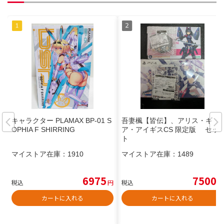
キャラクター PLAMAX BP-01 S
吾妻楓【皆伝】、アリス・ギ
OPHIA F SHIRRING
ア・アイギスCS 限定版 セッ
ト
マイストア在庫：
1910
マイストア在庫：
1489
6975
7500
税込
円
税込
円
カートに入れる
カートに入れる