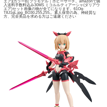
エア)[カラーB] プラモデル｜ホビーサーチ。amazonで購
入送料手数料込み30MS ミコルルティアーシャ(ダリアウ
エア)セット画像の物が全てになります。61Oq-
T8J1qL.jpg_BO30,255,255,。素人保管の為、神経質な
方、完全美品を求める方はご遠慮ください