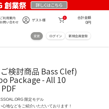
RG 創業祭
詳しくは
こちら
合計金額
ご利用案内
0
ゲスト様
0円
お問い合わせ
変更
ログイン
新規会員登録
さまご検討商品 Bass Clef)
o Package - All 10
 PDF
ESSOAL.ORG 限定モデル
の使い心地などをご紹介いただいております！