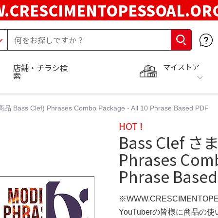
.CRESCIMENTOPESSOAL.O
マイストア
店舗・チラシ検
索
Bass Clef) Phrases Combo Package - All 10 Phrase Based PDF
HOT !
Bass Clef 
Phrases Comb
Phrase Based
※WWW.CRESCIMENTOP
YouTuberの皆様に商品