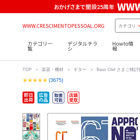
WWW
おかげさまで開設25周年
WWW.CRESCIMENTOPESSOAL.ORG
カテゴリ一
デジタルチラ
Howto情
覧
シ
報
TOP
楽器・機材
ギター
Bass Clef さまご検討商品 
(3675)