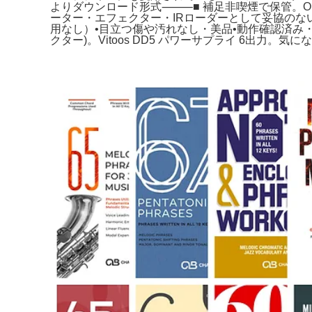
よりダウンロード形式⸻■ 補足非喫煙で保管。One Control So
ーター・エフェクター・IRローダーとして妥協のな
用なし）•目立つ傷や汚れなし・美品•動作確認済み・不具合
クター)。Vitoos DD5 パワーサプライ 6出力。気