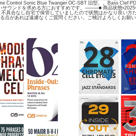
nic Blue Twanger OC-SBT 旧型。。Bass Clef PDF P
いサウンドを求める方におすすめです。⸻■ 商品状態•2025
なし自宅で保管していましたので状態はかなり良い方だと思います。tc 
になる点があれば遠慮なくご質問ください。ご検討よろしくお願いいたします