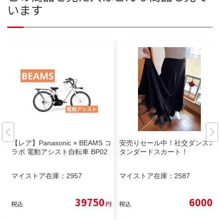
います
【レア】Panasonic × BEAMS コ
安売りセール中！社交ダンスス
ラボ 電動アシスト自転車 BP02
タンダードスカート！
マイストア在庫：
2957
マイストア在庫：
2587
39750
6000
税込
円
税込
円