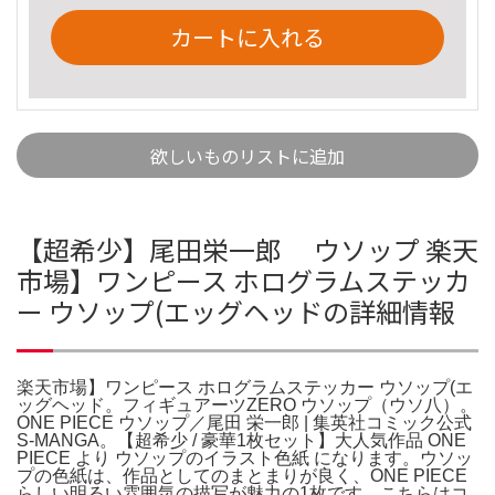
カートに入れる
欲しいものリストに追加
【超希少】尾田栄一郎 ウソップ 楽天
市場】ワンピース ホログラムステッカ
ー ウソップ(エッグヘッドの詳細情報
楽天市場】ワンピース ホログラムステッカー ウソップ(エ
ッグヘッド。フィギュアーツZERO ウソップ（ウソ八）。
ONE PIECE ウソップ／尾田 栄一郎 | 集英社コミック公式
S-MANGA。【超希少 / 豪華1枚セット】大人気作品 ONE
PIECE より ウソップのイラスト色紙 になります。ウソッ
プの色紙は、作品としてのまとまりが良く、ONE PIECE
らしい明るい雰囲気の描写が魅力の1枚です。こちらはコ