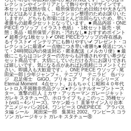
レクションやインテリアとして飾りやすいデザインです。
本セットは状態が良く、暗所保管のため日焼けや大きな汚
れなどはありません。コレクション整理のためお譲りいた
しますが、どちらも市場にほとんど出回らないため、早い
者勝ちの超希少セットとなっています。■ 商品内容・ONE
PIECE ウソップ（イラスト色紙）・1枚セット販売・状
態：美品・暗所保管／折れ・汚れなし■ おすすめポイント
✔ 超希少な1枚セット✔ ONE PIECEウソップの存在感あ
るイラスト✔ インテリアにも飾りやすい✔ プレゼント・コ
レクションに最適✔ 一点物につき早い者勝ち■ 発送につい
て・24時間以内の発送対応・匿名配送（メルカリ便）■ 最
後にこちらはコレクターの方からも評価されやすい希少な
セット商品です。大切にしていただける方にお譲りできれ
ば嬉しいです。気になる点があればお気軽にコメントくだ
さい。即購入も大歓迎です。。ONE PIECE ウソップ - 尾
田栄一郎 | 少年ジャンプ＋。テニプリ テニラビ 缶バッ
ジ 忍足侑士 GIGO。プリキュア アイドルシリーズ
Eternal Moment 4点セット。おもちゃくじ昭和４０年代
レトロ入手困難非売品グッズ●ナショナルオーブントース
ター。進撃の巨人 ミカサ・アッカーマン ガレージキット
ガレキ スタチュー⑦。ホロライブ ちょこのっこ 35種セッ
ト(vol1～4シリーズ)。マケン姫っ！ 直筆サイン入り台本
アニメジャパン2014。ワンピース ONEPIECE アラバス
タ編 シール 尾田栄一郎 集英社 2002。ワンピース コラ
ソン ガレージキット ガレキ スタチュー⑧