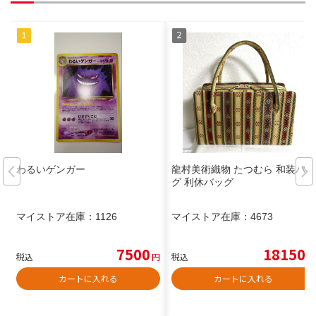
わるいゲンガー
龍村美術織物 たつむら 和装バッ
グ 利休バッグ
マイストア在庫：
1126
マイストア在庫：
4673
7500
18150
税込
円
税込
円
カートに入れる
カートに入れる