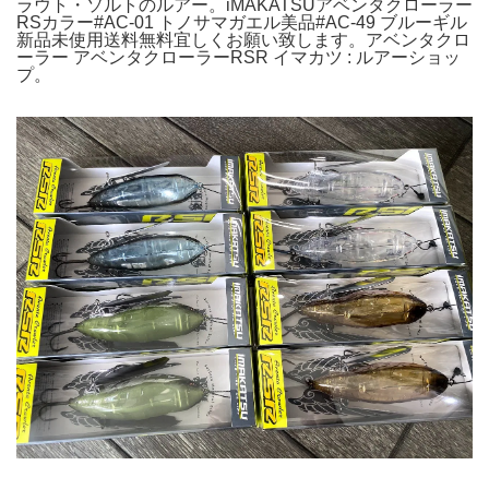
ラウト・ソルトのルアー。iMAKATSUアベンタクローラー
RSカラー#AC-01 トノサマガエル美品#AC-49 ブルーギル
新品未使用送料無料宜しくお願い致します。アベンタクロ
ーラー アベンタクローラーRSR イマカツ : ルアーショッ
プ。