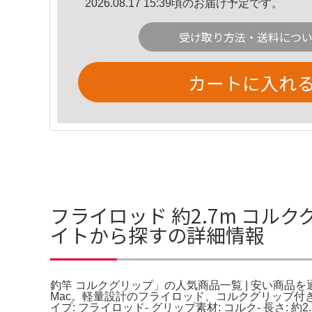
2026.08.17 15:39頃のお届け予定です。
受け取り方法・送料につ
カートに入れ
フライロッド 約2.7m コル
イトから探すの詳細情報
釣竿 コルクグリップ」の人気商品一覧 | 安い商品を通販サ
Mac。軽量設計のフライロッド、コルクグリップ付きで快
イプ: フライロッド- グリップ素材: コルク- 長さ: