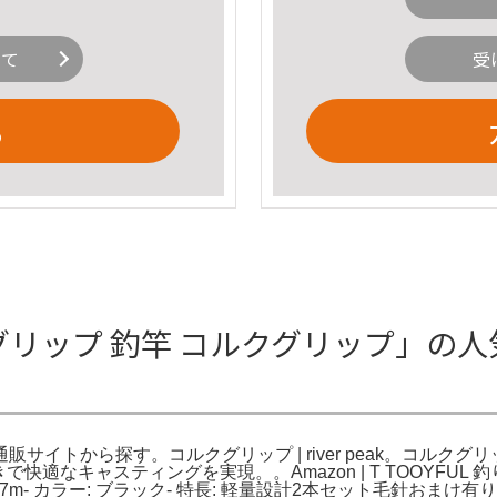
いて
受
る
クグリップ 釣竿 コルクグリップ」の人
イトから探す。コルクグリップ | river peak。コルクグリップ
適なキャスティングを実現。。Amazon | T TOOYFUL 
 約2.7m- カラー: ブラック- 特長: 軽量設計2本セット毛針