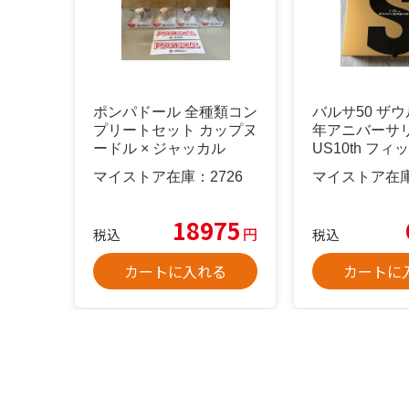
ポンパドール 全種類コン
バルサ50 ザウ
プリートセット カップヌ
年アニバーサリ
ードル × ジャッカル
US10th フ
マイストア在庫：
2726
マイストア在
18975
円
税込
税込
カートに入れる
カートに