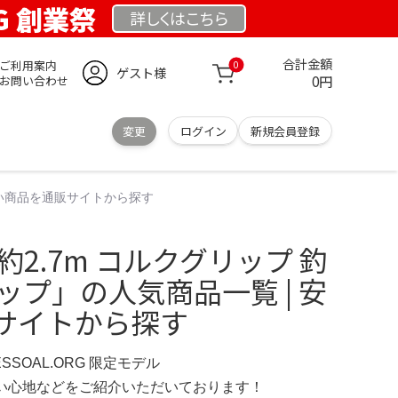
RG 創業祭
詳しくは
こちら
合計金額
ご利用案内
0
ゲスト様
0円
お問い合わせ
変更
ログイン
新規会員登録
 安い商品を通販サイトから探す
約2.7m コルクグリップ 釣
ップ」の人気商品一覧 | 安
サイトから探す
ESSOAL.ORG 限定モデル
の使い心地などをご紹介いただいております！