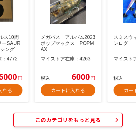
ルス10周
メガバス アルバム2023
スミスウ
ーSAUR
ポップマックス POPM
ンログ
ィッシング
AX
庫：
4772
マイストア在庫：
4263
マイスト
6000
6000
円
円
税込
税込
入れる
カートに入れる
カー
このカテゴリをもっと見る