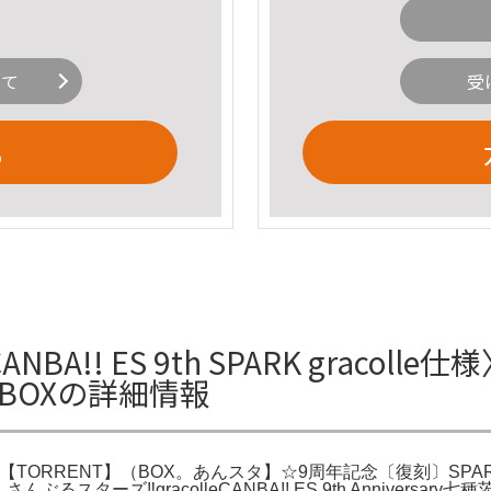
いて
受
る
!! ES 9th SPARK gracolle仕様〉gr
T】（BOXの詳細情報
h Anniversary 【TORRENT】（BOX。あんスタ】☆9周年記念〔
記念。あんさんぶるスターズ‼︎gracolleCANBA!! ES 9th Anniv