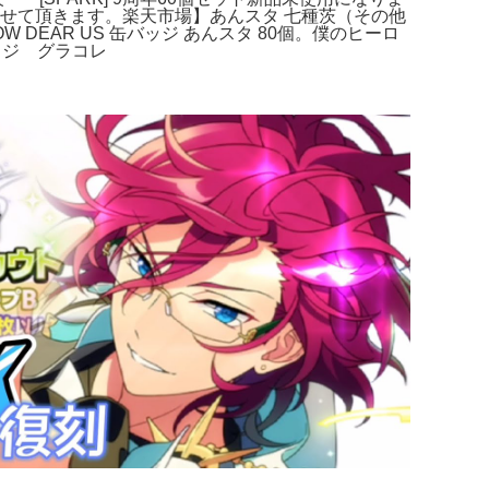
せて頂きます。楽天市場】あんスタ 七種茨（その他
EAR US 缶バッジ あんスタ 80個。僕のヒーロ
ッジ グラコレ