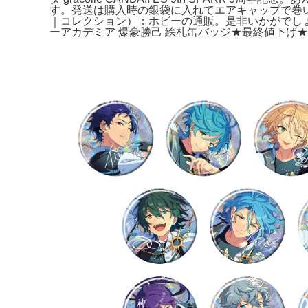
す。発送は購入時の銀袋に入れてエアキャップで巻い
｜コレクション）：ホビーの通販。是非いかがでしょうか
ーアカデミア 爆豪勝己 絵札缶バッジ★最終値下げ★。