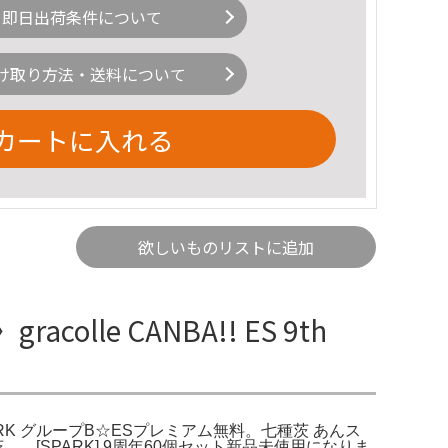
即日出荷条件について
け取り方法・送料について
カートに入れる
欲しいものリストに追加
acolle CANBA!! ES 9th
復刻〕SPARK グループB☆ESプレミアム無料。七種茨 あんス
ersary七種茨 [SPARK] 9周年60個セット新品未使用になりま