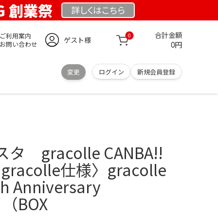
RG 創業祭
詳しくは
こちら
合計金額
ご利用案内
0
ゲスト様
0円
お問い合わせ
変更
ログイン
新規会員登録
gracolle CANBA!!
K gracolle仕様〉gracolle
th Anniversary
】（BOX