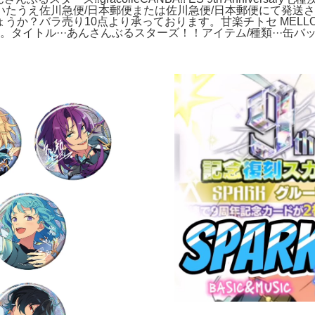
たうえ佐川急便/日本郵便または佐川急便/日本郵便にて発送さ
？バラ売り10点より承っております。甘楽チトセ MELLOW D
タイトル···あんさんぶるスターズ！！アイテム/種類···缶バ