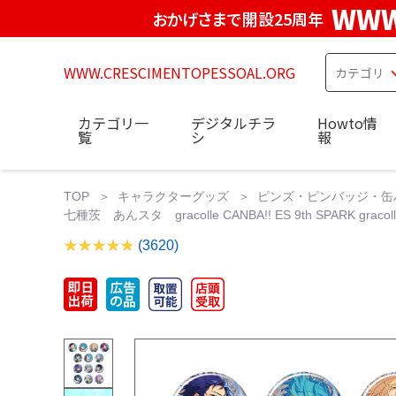
WWW
おかげさまで開設25周年
WWW.CRESCIMENTOPESSOAL.ORG
カテゴリ一
デジタルチラ
Howto情
覧
シ
報
TOP
キャラクターグッズ
ピンズ・ピンバッジ・缶
七種茨 あんスタ gracolle CANBA!! ES 9th SPARK gracoll
(3620)