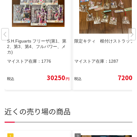
S.H.Figuarts フリーザ(第1、第
限定キティ 根付けストラップ
2、第3、第4、フルパワー、メ
カ)
マイストア在庫：
1776
マイストア在庫：
1287
30250
7200
税込
円
税込
円
近くの売り場の商品