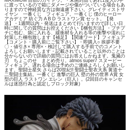
MAXIMUM 百獣のカイドウ。・未開封品であれ1度人の手
に渡っているので箱にダメージや傷がついている場合もあ
りますので神経質な方は御遠慮下さい。グレイティストサ
イヤン 一番くじ フィギュア。一番くじ 僕のヒーロー
アカデミア 紡ぐ力 A B D ラストワン賞 セット。【発
送】・1週間以内・発送はまとめて行いますので詳しい日
時に関しての質問はお控えください【梱包方法】・プチプ
チに包む、袋に入れる、緩衝材を入れる等の衝撃や濡れに
対策した梱包致します【補足】【関連ワード】フィギュア
【コメント・購入前にご覧下さい】・即購入○ 挨拶不要
〇・値引き× 専用×・検討して購入する手前でのコメント
よろしくお願いします・記載されていること以外のことは
分からないので詳細の質問にはお答えしかねます。鬼滅の
刃 ちょこのせ まとめ売り。atmos super7 スヌーピー
フィギュア。遅れる場合は予めのご連絡よろしくお願いし
ます。聖闘士星矢 さらば20世紀!! 聖闘士聖衣大系 黄道十
二聖闘士集結。一番くじ 進撃の巨人 壁の外の世界 A賞 女
型の巨人 ラストワン エレン（巨人）。(2回目のキャンセ
ルは迷惑行為と認定しブロック対象)