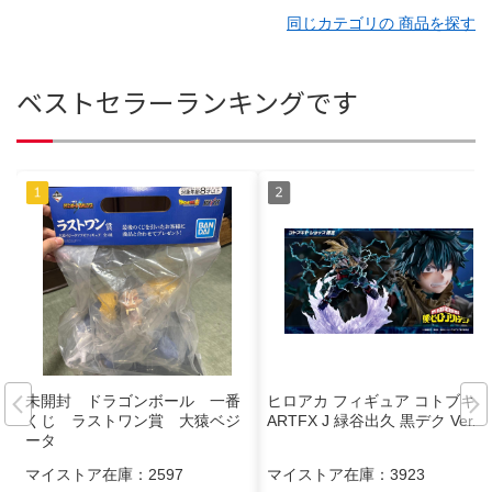
同じカテゴリの 商品を探す
ベストセラーランキングです
未開封 ドラゴンボール 一番
ヒロアカ フィギュア コトブキヤ
くじ ラストワン賞 大猿ベジ
ARTFX J 緑谷出久 黒デク Ver.
ータ
マイストア在庫：
2597
マイストア在庫：
3923