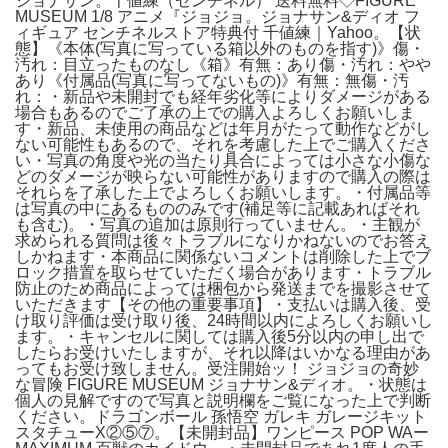
ジョナサン。千値練（センチネル） 送料無料◇FIGURE
MUSEUM 1/8 アニメ『ジョジョ。ジョナサン&ディオ フ
ィギュア センチネルストア特典付 千値練｜Yahoo。【状
態】《本体(写真に写っている箱以外のものを指す)》傷・
汚れ：目立ったものなし《箱》有無：あり傷・汚れ：やや
あり《付属品(写真に写ってないもの)》有無：無傷・汚
れ：・新品や未開封でも経年劣化等によりダメージがある
場合もあるのでご了承の上での購入よろしくお願いしま
す・新品、未使用の商品などは年月がたって動作などがし
ない可能性もあるので、それを考慮した上でご購入くださ
い・写真の角度や光の当たり具合によっては小さな小傷な
どのダメージが映らない可能性がありますので購入の際は
それらを了承した上でよろしくお願いします。・付属品等
は写真の中にあるもののみです(補足等に記載あればそれ
も含む)。・写真の追加は原則行っていません。・主観が
求められる質問は後々トラブルになりかねないのでお答え
しかねます・本商品に関係ないコメントは削除した上でブ
ロック措置を取らせていただく場合があります・トラブル
防止のため商品によっては梱包から発送までを撮影させて
いただきます【その他の重要事項】・支払いは購入後、受
け取り評価は受け取り後、24時間以内によろしくお願いし
ます。・キャンセルに関しては購入後5分以内の申し出で
したらお受けいたしますが、それ以降はいかなる理由があ
ってもお受け致しません。受注開始ッ！ ジョジョの奇妙
な冒険 FIGURE MUSEUM ジョナサン&ディオ。・状態は
個人の見解ですので写真と説明欄をご覧になった上で判断
ください。ドラゴンボール 孫悟空 ガレキ ガレージキット
スタチューX②⑤⑦。【未開封品】ワンピース POP WAー