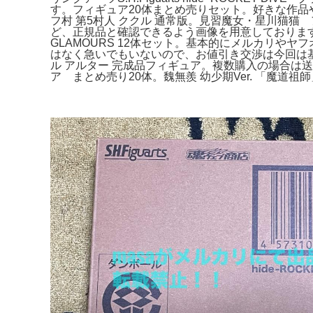
す。フィギュア20体まとめ売りセット。好きな作
フ村 第5村人 ククル 通常版。見習魔女・星川猫猫 
ど、正規品と確認できるよう画像を用意しております。
GLAMOURS 12体セット。基本的にメルカリ
はなく急いでもいないので、お値引き交渉は今回は基
ル アルター 完成品フィギュア。複数購入の場合は
ア まとめ売り20体。魏無羨 幼少期Ver. 「魔道祖