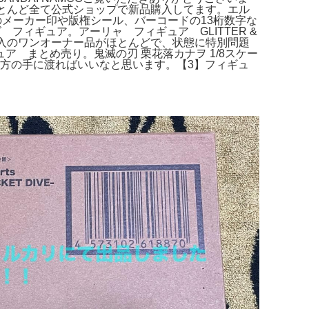
とんど全て公式ショップで新品購入してます。エル
箱のメーカー印や版権シール、バーコードの13桁数字な
フィギュア。アーリャ フィギュア GLITTER &
購入のワンオーナー品がほとんどで、状態に特別問題
 まとめ売り。鬼滅の刃 栗花落カナヲ 1/8スケー
る方の手に渡ればいいなと思います。【3】フィギュ