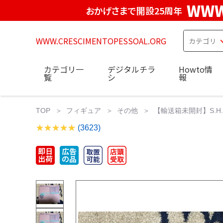
WWW
おかげさまで開設25周年
WWW.CRESCIMENTOPESSOAL.ORG
カテゴリ一
デジタルチラ
Howto情
覧
シ
報
TOP
フィギュア
その他
【輸送箱未開封】S.H.Figu
(3623)