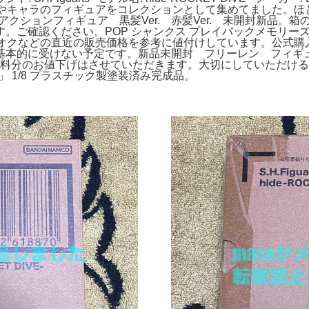
品やキャラのフィギュアをコレクションとして集めてました。ほ
アクションフィギュア 黒髪Ver. 赤髪Ver. 未開封新品。
ご確認ください。POP シャンクス プレイバックメモリーズ 
やヤフオクなどの直近の販売価格を参考に値付けしています。公式
本的に受けない予定です。新品未開封 フリーレン フィギュア
送料分のお値下げはさせていただきます。大切にしていただけ
師」 1/8 プラスチック製塗装済み完成品。