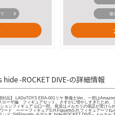
いて
受
る
hide -ROCKET DIVE-の詳細情報
 LADoTOYS ERA-001リヤ 整備士Ver.。一部はAm
スローザ編 フィギュアセット。さすがに増やしすぎたため、
クションフィギュア 山口一郎。発送はメルカリの保証が受けられ
 ーーーフィギュアS.H.FiguartsS.H.フィギュアーツねんど
-- ブランド: SHFiguarts- モデル名: hide-ROCKET DIVE-