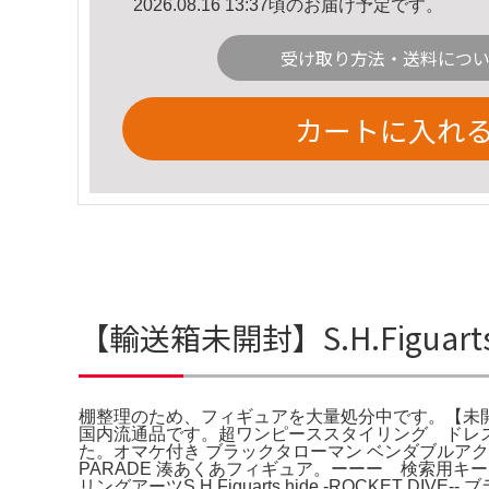
2026.08.16 13:37頃のお届け予定です。
受け取り方法・送料につ
カートに入れ
【輸送箱未開封】S.H.Figuarts 
棚整理のため、フィギュアを大量処分中です。【未開封品】
国内流通品です。超ワンピーススタイリング ドレ
た。オマケ付き ブラックタローマン ベンダブルア
PARADE 湊あくあフィギュア。ーーー 検索用キーワード
リングアーツS.H.Figuarts hide -ROCKET DIVE