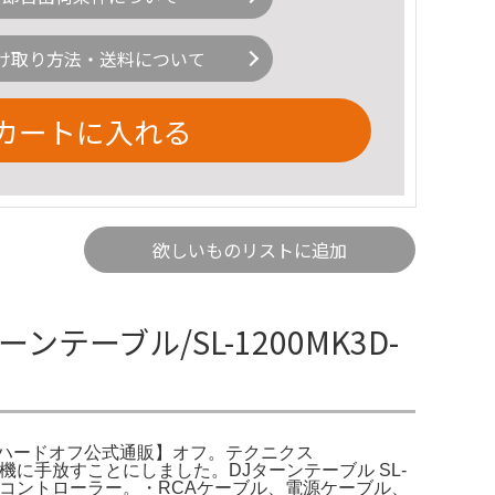
け取り方法・送料について
カートに入れる
欲しいものリストに追加
ターンテーブル/SL-1200MK3D-
ーブル|【ハードオフ公式通販】オフ。テクニクス
越しを機に手放すことにしました。DJターンテーブル SL-
neer DJコントローラー。・RCAケーブル、電源ケーブル、