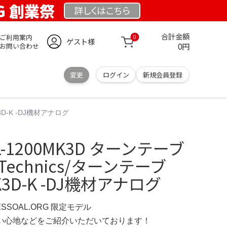
RG 創業祭
詳しくは
こちら
合計金額
ご利用案内
0
ゲスト様
0円
お問い合わせ
変更
ログイン
新規会員登録
K3D-K -DJ機材アナログ
SL-1200MK3D ターンテーブ
echnics/ターンテーブ
MK3D-K -DJ機材アナログ
ESSOAL.ORG 限定モデル
の使い心地などをご紹介いただいております！