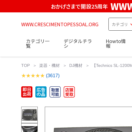
WWW
おかげさまで開設25周年
WWW.CRESCIMENTOPESSOAL.ORG
カテゴリ一
デジタルチラ
Howto情
覧
シ
報
TOP
楽器・機材
DJ機材
【Technics SL-1
(3617)