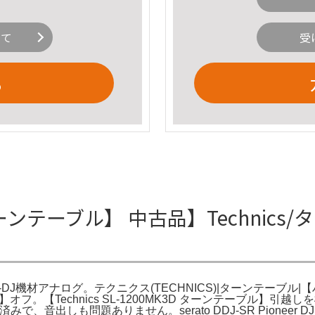
いて
受
る
D ターンテーブル】 中古品】Technics/
K3D-K -DJ機材アナログ。テクニクス(TECHNICS)|ターンテ
】オフ。【Technics SL-1200MK3D ターンテーブル】引
。動作確認済みで、音出しも問題ありません。serato DDJ-SR Pio