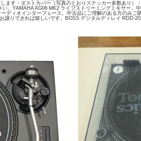
ます・ダストカバー（写真のとおりステッカー多数あり）・スリッ
。YAMAHA AG06 MK2 ライブストリーミングミキサ
SBオーディオインターフェース。中古品にご理解のある方のみご購入を
にお譲りできれば嬉しいです。BOSS デジタルディレイ RDD-2