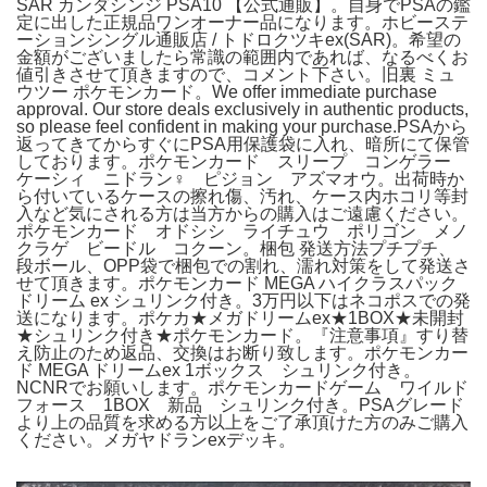
SAR カンダシンジ PSA10 【公式通販】。自身でPSAの鑑
定に出した正規品ワンオーナー品になります。ホビーステ
ーションシングル通販店 / トドロクツキex(SAR)。希望の
金額がございましたら常識の範囲内であれば、なるべくお
値引きさせて頂きますので、コメント下さい。旧裏 ミュ
ウツー ポケモンカード。We offer immediate purchase
approval. Our store deals exclusively in authentic products,
so please feel confident in making your purchase.PSAから
返ってきてからすぐにPSA用保護袋に入れ、暗所にて保管
しております。ポケモンカード スリープ コンゲラー
ケーシィ ニドラン♀ ピジョン アズマオウ。出荷時か
ら付いているケースの擦れ傷、汚れ、ケース内ホコリ等封
入など気にされる方は当方からの購入はご遠慮ください。
ポケモンカード オドシシ ライチュウ ポリゴン メノ
クラゲ ビードル コクーン。梱包 発送方法プチプチ、
段ボール、OPP袋で梱包での割れ、濡れ対策をして発送さ
せて頂きます。ポケモンカード MEGA ハイクラスパック
ドリーム ex シュリンク付き。3万円以下はネコポスでの発
送になります。ポケカ★メガドリームex★1BOX★未開封
★シュリンク付き★ポケモンカード。『注意事項』すり替
え防止のため返品、交換はお断り致します。ポケモンカー
ド MEGA ドリームex 1ボックス シュリンク付き。
NCNRでお願いします。ポケモンカードゲーム ワイルド
フォース 1BOX 新品 シュリンク付き。PSAグレード
より上の品質を求める方以上をご了承頂けた方のみご購入
ください。メガヤドランexデッキ。