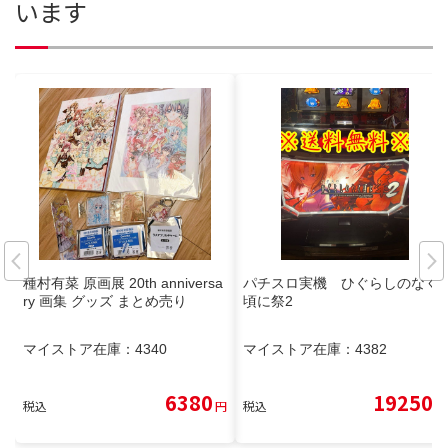
います
種村有菜 原画展 20th anniversa
パチスロ実機 ひぐらしのなく
ry 画集 グッズ まとめ売り
頃に祭2
マイストア在庫：
4340
マイストア在庫：
4382
6380
19250
税込
円
税込
円