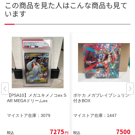
この商品を見た人はこんな商品も見て
います
【PSA10】メガユキメノコex S
ポケカ メガブレイブシュリンク
AR MEGAドリームex
付きBOX
マイストア在庫：
3079
マイストア在庫：
1447
7275
7500
税込
円
税込
円