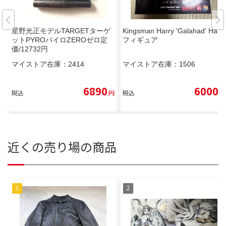
星野光正モデルTARGETターゲ
Kingsman Harry 'Galahad' Hart
ットPYROパイロZEROゼロ定
フィギュア
価/12732円
マイストア在庫：
2414
マイストア在庫：
1506
6890
6000
税込
円
税込
円
近くの売り場の商品