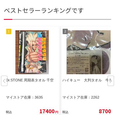
ベストセラーランキングです
Dr.STONE 周期表タオル 千空
ハイキュー 大判タオル 牛島
マイストア在庫：
3635
マイストア在庫：
2262
17400
8700
税込
円
税込
円