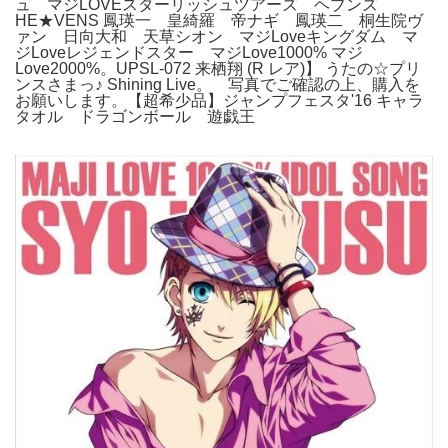
ュ マジLOVEスターリッシュツアーズ ヘブンズ
HE★VENS 鳳瑛一 皇綺羅 帝ナギ 鳳瑛二 桐生院ヴ
ァン 日向大和 天草シオン マジLoveキングダム マ
ジLoveレジェンドスター マジLove1000% マジ
Love2000%。UPSL-072 来栖翔 (R レア)】 うたの☆プリ
ンスさまっ♪ Shining Live。 写真でご確認の上、購入を
お願いします。【超希少品】ジャンプフェスタ'16 キャラ
タオル ドラゴンボール 遊戯王