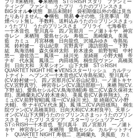
プリ #来栖翔。◆来栖翔 ST☆RISH スタリ ファンミー
ティング ファンミ うたプリ うたのプリンスさま
BIGタオル◆状態 新品未開封 袋初期傷以外の傷は見当
たりありません。◆梱包 簡易 ◆その他、注意事項 喫
煙ペット無し 手数料、送料込みうたの☆プリンスさまっ
♪ うたプリ うたのプリンスさま プリライ 七海春歌
一十木音也 聖川真斗 四ノ宮那月 一ノ瀬トキヤ 神宮
寺レン 来栖翔 愛島セシル 寿嶺二 黒崎蘭丸 美風
藍 カミュ 月宮林檎 日向龍也 沢城みゆき 寺島拓
篤 鈴村健一 谷山紀章 宮野真守 諏訪部順一 下野
紘 鳥海浩輔 森久保祥太郎 鈴木達央 前野智昭 中村
悠一 遊佐浩二 鳳瑛一 緑川光 皇綺羅 小野大輔 帝
ナギ 代永翼 鳳瑛二 内田雄馬 桐生院ヴァン 高橋英
則 日向大和 天草シオン 山下大輝 ST☆RISH
QUARTET NIGHT HE★VENSスターリッシュ カルテッ
トナイト ヘブンズ一十木音也(CV.寺島拓篤)、聖川真斗
(CV.鈴村健一)、 四ノ宮那月(CV.谷山紀章)、一ノ瀬トキヤ
(CV.宮野真守)、 神宮寺レン(CV.諏訪部順一)、来栖 翔(CV.
下野 紘)、愛島セシル(CV.鳥海浩輔)寿 嶺二(CV.森久保祥太
郎)、黒崎蘭丸(CV.鈴木達央)、 美風 藍(CV.蒼井翔太)、カ
ミュ(CV.前野智昭)鳳 瑛一(CV.緑川 光)、皇 綺羅(CV.小野
大輔)、 帝 ナギ(CV.代永 翼)、鳳 瑛二(CV.内田雄馬)、 桐生
院ヴァン(CV.高橋英則)、日向大和(CV.木村良平)、天草シ
オン(CV.山下大輝)うたの☆プリンスさまっ♪ うたのプリン
スさま うたプリ スタツア スターリッシュツアーズ
ST☆RISH一十木音也 聖川真斗 四ノ宮那月 一ノ瀬ト
キヤ 神宮寺レン 来栖翔 愛島セシル カルテットナイ
ト QUARTET NIGHT 寿嶺二 黒崎蘭丸 美風藍 カミ