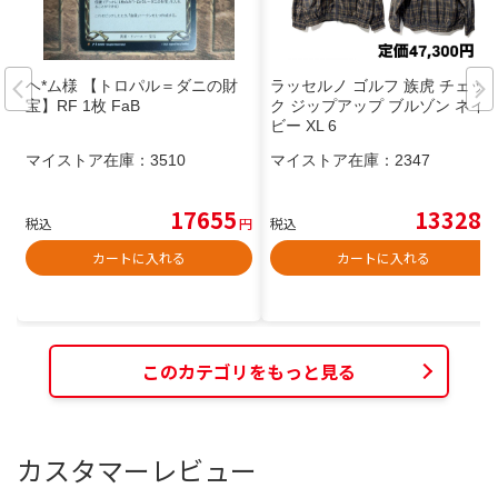
ヘ*ム様 【トロパル＝ダニの財
ラッセルノ ゴルフ 族虎 チェッ
宝】RF 1枚 FaB
ク ジップアップ ブルゾン ネイ
ビー XL 6
マイストア在庫：
3510
マイストア在庫：
2347
17655
13328
税込
円
税込
円
カートに入れる
カートに入れる
このカテゴリをもっと見る
カスタマーレビュー