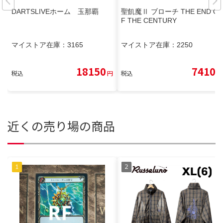
DARTSLIVEホーム 玉那覇
聖飢魔Ⅱ ブローチ THE END O
F THE CENTURY
マイストア在庫：
3165
マイストア在庫：
2250
18150
7410
税込
円
税込
円
近くの売り場の商品