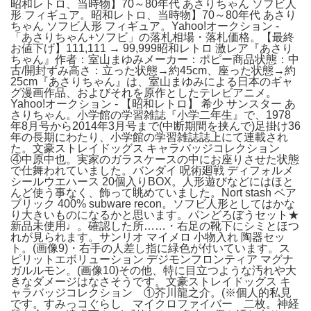
昭和レトロ、当時物】70～80年代 あさりちゃん ソフビ人
形 フィギュア。昭和レトロ、当時物】70～80年代 あさり
ちゃん ソフビ人形 フィギュア。Yahoo!オークション -
「あさりちゃん+ソフビ」の落札相場・落札価格。【最終
お値下げ】111,111 → 99,999昭和レトロ 激レア『あさり
ちゃん』作者：室山まゆみメーカー：ポピー商品状態：中
古/開封ずみ高さ：立った状態→約45cm、座った状態→約
25cm『あさりちゃん』は、室山まゆみによる日本のギャ
グ漫画作品、およびそれを原作としたテレビアニメ。
Yahoo!オークション - 【昭和レトロ】 希少 サンスター あ
さりちゃん。小学館の学習雑誌『小学二年生』で、1978
年8月号から2014年3月号まで(中断期間を挟んで)足掛け36
年の長期にわたり、小学館の学習雑誌誌上にて連載され
た。文豪ストレイドッグス キャラバッジコレクション
④中原中也。実家のガラスケースの中にお座りさせた状態
で仕舞われていました。バンダイ 呪術廻戦 ディフォルメ
シールウエハース 20個入りBOX。人形遊びなどにはほと
んど使う事なく、飾って眺めていました。Nort stash ベア
ブリック 400% subware recon。ソフビ人形としてはかな
り大きいものになるかと思います。パンどろぼうセット★
新品未使用♩。確認した所……・右足の靴下にシミとほつ
れが見られます。サンリオ マイメロ 小物入れ 陶器セッ
ト。(画像9)・右手の人差し指に緑色が付いています。ス
ピリットエボリューション デジモンフロンティア マグナ
ガルルモン。(画像10)その他、特に目立つような汚れや大
きなダメージはなさそうです。文豪ストレイドッグス キ
ャラバッジコレクション ①芥川龍之介。(※個人的私見
です。すみっコぐらし マイクロファイバー 二枚。神経