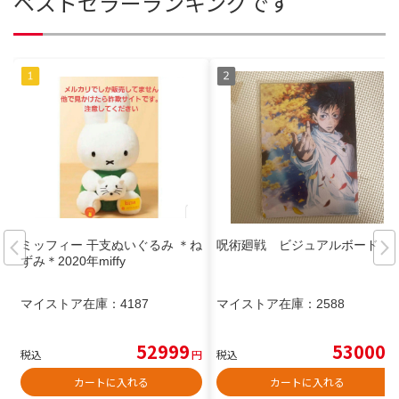
ベストセラーランキングです
ミッフィー 干支ぬいぐるみ ＊ね
呪術廻戦 ビジュアルボード
ずみ＊2020年miffy
マイストア在庫：
4187
マイストア在庫：
2588
52999
53000
税込
円
税込
円
カートに入れる
カートに入れる