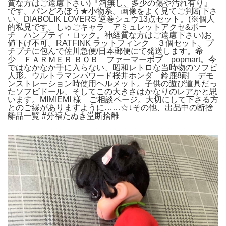
質な方はご遠慮下さい)『箱無し、多少の傷や汚れ有り』
です。パンどろぼう★小物系。画像をよく見てご判断下さ
い。DIABOLIK LOVERS 逆巻シュウ13点セット。(※個人
的私見です。しゅごキャラ アミュレットアクセ&ポー
チ ハンプティ・ロック。神経質な方はご遠慮下さい)お
値下げ不可。RATFINK ラットフィンク ３個セット。プ
チプチに包んで佐川急便/日本郵便にて発送します。希
少 ＦＡＲＭＥＲ ＢＯＢ ファーマーボブ popmart。今
ではなかなか手に入らない、昭和レトロな当時物のソフビ
人形。ウルトラマンパワード桜井ホンダ 鈴鹿8耐 デモ
ンストレーション時使用ヘルメット。子供の遊び道具だっ
たソフビドール、そしてこの大きさはかなりのレアかと思
います。MIMIEMI 様 ご相談ページ。大切にして下さる方
とのご縁がありますように……☆↓その他、出品中の断捨
離品一覧 #分福たぬき堂断捨離