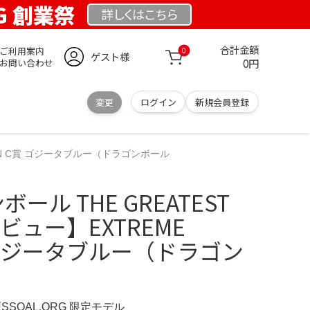
RG 創業祭
詳しくは
こちら
合計金額
ご利用案内
0
ゲスト様
0円
お問い合わせ
変更
ログイン
新規会員登録
AIYAN C賞 ゴジータブルー（ドラゴンボール
ボール THE GREATEST
 レビュー】EXTREME
賞 ゴジータブルー（ドラゴン
ESSOAL.ORG 限定モデル