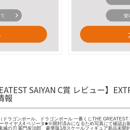
いて
受
る
ATEST SAIYAN C賞 レビュー】EXT
情報
ー（ドラゴンボール。ドラゴンボール 一番くじTHE GREATEST 
気。スーパーサイヤ人4 ベジータ■※開封済みになるため写真にて確認お
LEX 鬼滅の刃 竈門炭治郎 豪華版1/8スケールフィギュア新品