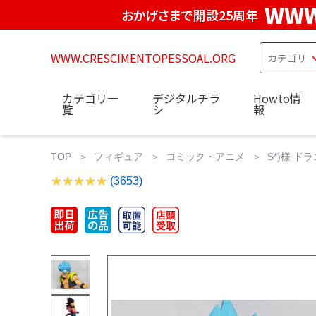
WWW
おかげさまで開設25周年
WWW.CRESCIMENTOPESSOAL.ORG
カテゴリ一
デジタルチラ
Howto情
覧
シ
報
TOP
フィギュア
コミック・アニメ
S*)様 ド
(3653)