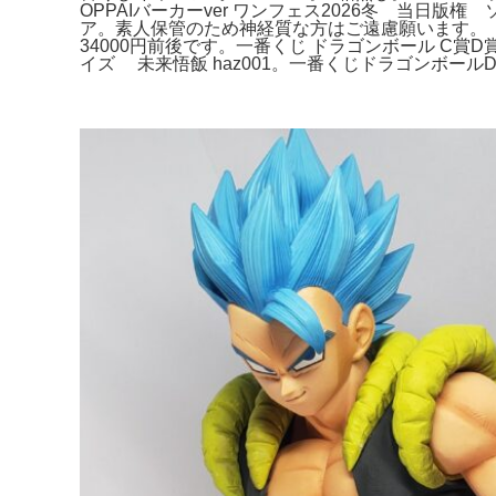
OPPAIバーカーver ワンフェス2026冬 当日版
ア。素人保管のため神経質な方はご遠慮願います。【
34000円前後です。一番くじ ドラゴンボール C賞D
イズ 未来悟飯 haz001。一番くじドラゴンボール