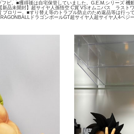
権 ソフビ。■獲得後は自宅保管していました。G.E.M.シリーズ 
新品未開封】超サイヤ人孫悟空 C賞 VSオムニバス ラスト
賞 ブロリー。■すり替え等のトラブル防止のため返品等は行っておりま
DRAGONBALLドラゴンボールGT超サイヤ人超サイヤ人4ベ