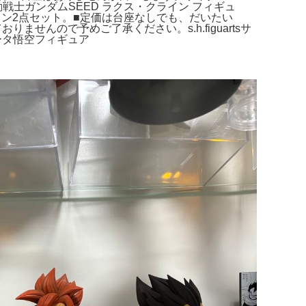
機動戦士ガンダムSEED ラクス・クライン フィギュ
ワン2点セット。■定価は台座なしでも、だいたい
せんので予めご了承ください。s.h.figuartsサ
ジータ悟空フィギュア