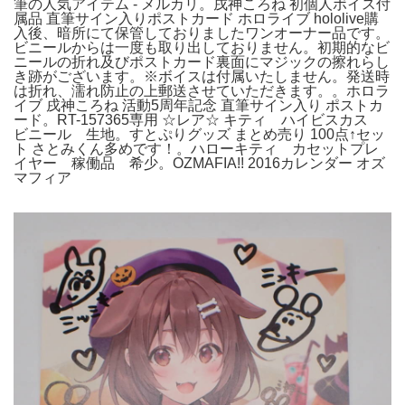
筆の人気アイテム - メルカリ。戌神ころね 初個人ボイス付
属品 直筆サイン入りポストカード ホロライブ hololive購
入後、暗所にて保管しておりましたワンオーナー品です。
ビニールからは一度も取り出しておりません。初期的なビ
ニールの折れ及びポストカード裏面にマジックの擦れらし
き跡がございます。※ボイスは付属いたしません。発送時
は折れ、濡れ防止の上郵送させていただきます。。ホロラ
イブ 戌神ころね 活動5周年記念 直筆サイン入り ポストカ
ード。RT-157365専用 ☆レア☆ キティ ハイビスカス
ビニール 生地。すとぷりグッズ まとめ売り 100点↑セッ
ト さとみくん多めです！。ハローキティ カセットプレ
イヤー 稼働品 希少。OZMAFIA!! 2016カレンダー オズ
マフィア