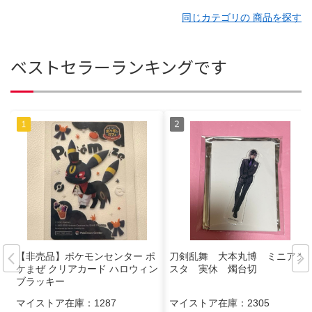
同じカテゴリの 商品を探す
ベストセラーランキングです
【非売品】ポケモンセンター ポ
刀剣乱舞 大本丸博 ミニアク
ケまぜ クリアカード ハロウィン
スタ 実休 燭台切
ブラッキー
マイストア在庫：
1287
マイストア在庫：
2305