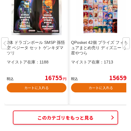
2体 ドラゴンボール SMSP 孫悟
QPosket 42個 プライズ フィギ
空 ベジータ セット ゲンキダマ
ュアまとめ売り ディズニー うる
ツリ
星やつら
マイストア在庫：
1188
マイストア在庫：
1713
16755
15659
税込
円
税込
円
カートに入れる
カートに入れる
このカテゴリをもっと見る