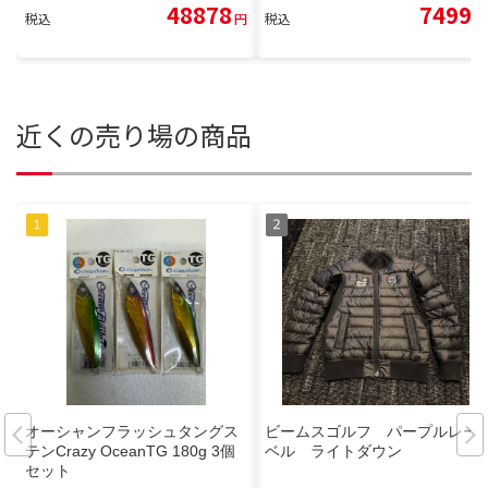
48878
7499
税込
円
税込
円
近くの売り場の商品
オーシャンフラッシュタングス
ビームスゴルフ パープルレー
テンCrazy OceanTG 180g 3個
ベル ライトダウン
セット