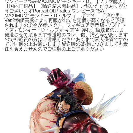
ワンピース“SA-MAXIMUM”モンキー・D。【フリマ購入】
【国内正規品】【輸送箱未開封品】ご覧いただきありがと
うございますPortrait.Of.Pirates ワンピース “SA-
MAXIMUM” モンキー・D・ルフィ ギア“4” 「弾む男」
Ver.2物価高騰により再販が出ても定価が高くなると予想
されますので今が買いです。フィギュア専門店 -ソダチト
イズ / モンキー・D・ルフィ ギア“4” 弾む。輸送箱のまま
発送させて頂きます輸送箱のスレ、傷、汚れ等があります
ので神経質の方はご遠慮くださいあくまで素人保管ですの
でご理解の上お願いします配送時の破損につきましても責
任を負えませんのでご理解の上ご了承ぐださい