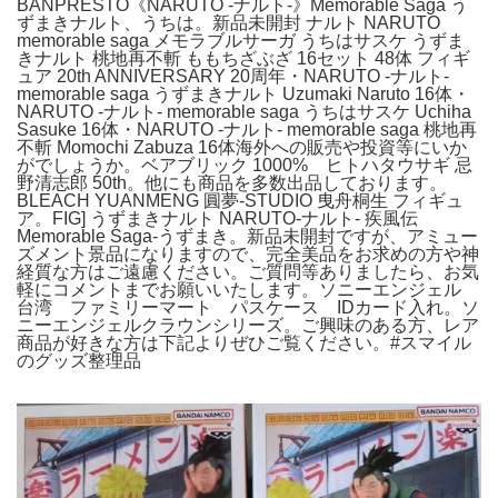
BANPRESTO《NARUTO -ナルト-》Memorable Saga う
ずまきナルト、うちは。新品未開封 ナルト NARUTO
memorable saga メモラブルサーガ うちはサスケ うずま
きナルト 桃地再不斬 ももちざぶざ 16セット 48体 フィギ
ュア 20th ANNIVERSARY 20周年・NARUTO -ナルト-
memorable saga うずまきナルト Uzumaki Naruto 16体・
NARUTO -ナルト- memorable saga うちはサスケ Uchiha
Sasuke 16体・NARUTO -ナルト- memorable saga 桃地再
不斬 Momochi Zabuza 16体海外への販売や投資等にいか
がでしょうか。ベアブリック 1000% ヒトハタウサギ 忌
野清志郎 50th。他にも商品を多数出品しております。
BLEACH YUANMENG 圓夢-STUDIO 曳舟桐生 フィギュ
ア。FIG] うずまきナルト NARUTO-ナルト- 疾風伝
Memorable Saga-うずまき。新品未開封ですが、アミュー
ズメント景品になりますので、完全美品をお求めの方や神
経質な方はご遠慮ください。ご質問等ありましたら、お気
軽にコメントまでお願いいたします。ソニーエンジェル
台湾 ファミリーマート パスケース IDカード入れ。ソ
ニーエンジェルクラウンシリーズ。ご興味のある方、レア
商品が好きな方は下記よりぜひご覧ください。#スマイル
のグッズ整理品