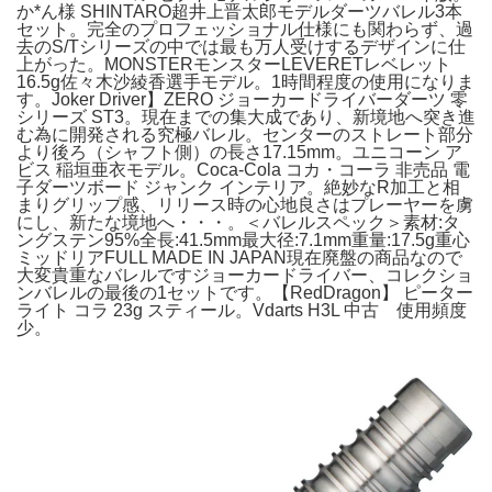
か*ん様 SHINTARO超井上晋太郎モデルダーツバレル3本
セット。完全のプロフェッショナル仕様にも関わらず、過
去のS/Tシリーズの中では最も万人受けするデザインに仕
上がった。MONSTERモンスターLEVERETレベレット
16.5g佐々木沙綾香選手モデル。1時間程度の使用になりま
す。Joker Driver】ZERO ジョーカードライバーダーツ 零
シリーズ ST3。現在までの集大成であり、新境地へ突き進
む為に開発される究極バレル。センターのストレート部分
より後ろ（シャフト側）の長さ17.15mm。ユニコーン ア
ビス 稲垣亜衣モデル。Coca-Cola コカ・コーラ 非売品 電
子ダーツボード ジャンク インテリア。絶妙なR加工と相
まりグリップ感、リリース時の心地良さはプレーヤーを虜
にし、新たな境地へ・・・。＜バレルスペック＞素材:タ
ングステン95%全長:41.5mm最大径:7.1mm重量:17.5g重心
ミッドリアFULL MADE IN JAPAN現在廃盤の商品なので
大変貴重なバレルですジョーカードライバー、コレクショ
ンバレルの最後の1セットです。【RedDragon】 ピーター
ライト コラ 23g スティール。Vdarts H3L 中古 使用頻度
少。