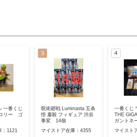
 一番くじ
呪術廻戦 Luminasta 五条
一番くじ 
ロリー ゴ
悟 鏖殺 フィギュア 渋谷
THE GIG
事変 14個
ガントネ
庫：
1121
マイストア在庫：
4355
マイスト