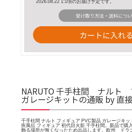
2026.08.22 1:1頃のお届け予定です。
受け取り方法・送料につ
カートに入れ
NARUTO 千手柱間 ナルト
ガレージキットの通販 by 直
千手柱間 ナルト フィギュア PVC製品 ガレージキット
疾風伝 フィギュア 初代目火影 千手柱間。新品で購
飾る場所が無くなったため出品します。欧州 ドラゴ