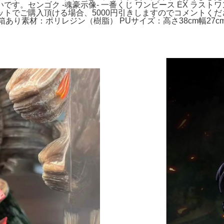
す。センゴク -魂豪示像- 一番くじ ワンピース EX ラス
トでご購入頂ける場合、5000円引きしますのでコメントくだ
専用化粧箱あり素材：ポリレジン（樹脂） PUサイズ：高さ38cm幅2