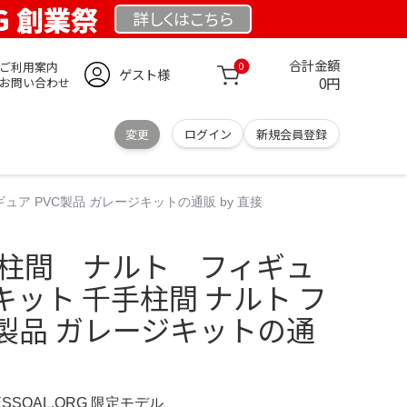
RG 創業祭
詳しくは
こちら
合計金額
ご利用案内
0
ゲスト様
0円
お問い合わせ
変更
ログイン
新規会員登録
ュア PVC製品 ガレージキットの通販 by 直接
千手柱間 ナルト フィギュ
ット 千手柱間 ナルト フ
C製品 ガレージキットの通
ESSOAL.ORG 限定モデル