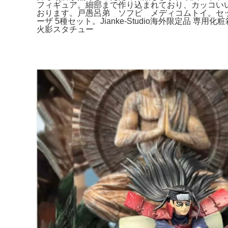
フィギュア。細部まで作り込まれており、カッコいいで
おります。戸愚呂弟 ソフビ メディコムトイ。セッ
ーザ 5種セット。Jianke-Studio海外限定品 
火影スタチュー