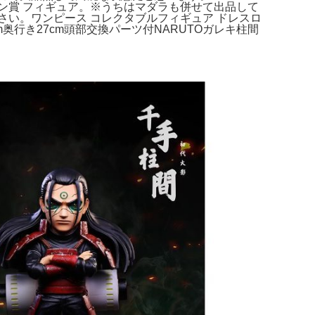
トワン賞 フィギュア。※うちはマダラも併せて出品して
さい。ワンピース コレクタブルフィギュア ドレスロ
7cm奥行き27cm頭部交換パーツ付NARUTOガレキ柱間