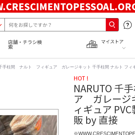
.CRESCIMENTOPESSOAL.O
マイストア
店舗・チラシ検
索
O 千手柱間 ナルト フィギュア ガレージキット 千手柱間 ナルト フィギ
HOT !
NARUTO 
ア ガレージキ
ィギュア PV
販 by 直接
※WWW.CRESCIMENTOP