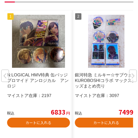
N:LOGICAL HMV特典 缶バッジ
銀河特急 ミルキー☆サブウェイ
ブロマイド アンロジカル アン
KUROBOSHIコラボ マックスグ
ロジ
ッズまとめ売り
マイストア在庫：
2197
マイストア在庫：
3097
6833
7499
税込
円
税込
円
カートに入れる
カートに入れる