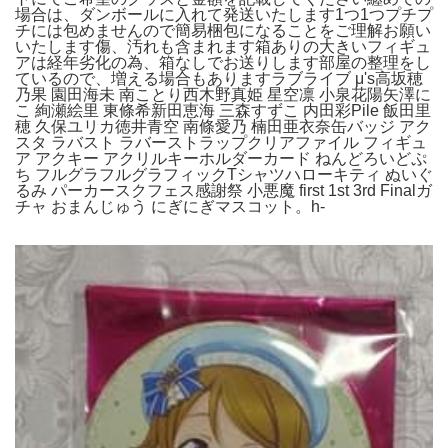
場合は、ダンボールに入れて発送いたします1つ1つプチプ
チには包めませんので簡易梱包になることをご理解お願い
いたします傷、汚れも含まれます箱ありの大きいフィギュ
アは経年劣化の為、箱なしでお送りします部屋の整理をし
ているので、増える場合もありますラブライブ μ's高坂穂
乃果 園田海未 南ことり西木野真姫 星空凛 小泉花陽矢澤に
こ 絢瀬絵里 東條希新田恵海 三森すずこ 内田彩Pile 飯田里
穂 久保ユリカ徳井青空 南條愛乃 楠田亜衣奈缶バッジ アク
スタ ラバスト ラバーストラップクリアファイル フィギュ
ア アクキー アクリルキーホルダーカード ねんどろいどぷ
ち フルグラフルグラフィックTシャツハローキティ ぬいぐ
るみ パーカースクフェス感謝祭 小悪魔 first 1st 3rd Finalガ
チャ おまんじゅう にぎにぎマスコット。h-