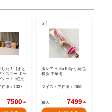
ました！【まと
激レア Hello Kitty 小籠包
ディズニー ポッ
横浜 中華街
ケット 5点セ
ア在庫：
1337
マイストア在庫：
2655
7500
7499
円
円
税込