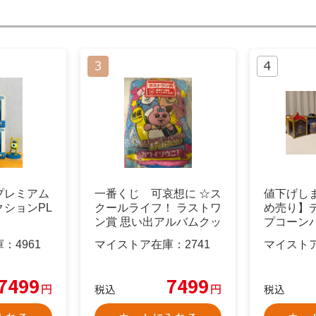
プレミアム
一番くじ 可哀想に ☆ス
値下げし
ションPL
クールライフ！ ラストワ
め売り】
ン賞 思い出アルバムクッ
プコーンバ
ション
ット
庫：
4961
マイストア在庫：
2741
マイスト
7499
7499
円
円
税込
税込