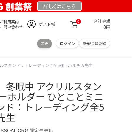
RG 創業祭
詳しくは
こちら
合計金額
ご利用案内
0
ゲスト様
0円
お問い合わせ
変更
ログイン
新規会員登録
リルスタンド：トレーディング全5種〈ハルチカ先生
、冬眠中 アクリルスタン
キーホルダー ひとことミニ
ンド：トレーディング全5
先生
ESSOAL.ORG 限定モデル