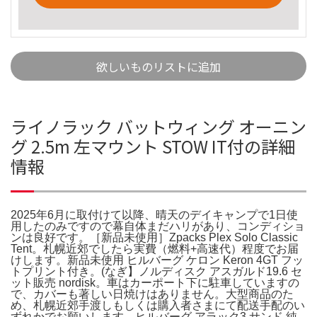
欲しいものリストに追加
ライノラック バットウィング オーニン
グ 2.5m 左マウント STOW IT付の詳細
情報
2025年6月に取付けて以降、晴天のデイキャンプで1日使
用したのみですので幕自体まだハリがあり、コンディショ
ンは良好です。［新品未使用］Zpacks Plex Solo Classic
Tent。札幌近郊でしたら実費（燃料+高速代）程度でお届
けします。新品未使用 ヒルバーグ ケロン Keron 4GT フッ
トプリント付き。(なぎ】ノルディスク アスガルド19.6 セ
ット販売 nordisk。車はカーポート下に駐車していますの
で、カバーも著しい日焼けはありません。大型商品のた
め、札幌近郊手渡しもしくは購入者さまにて配送手配のい
ずれかでお願いします。ヒルバーグ アラック3 サンド 純