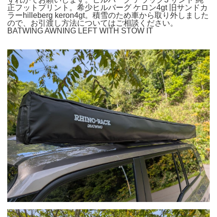
正フットプリント。希少ヒルバーグ ケロン4gt 旧サンドカ
ラーhilleberg keron4gt。積雪のため車から取り外しました
ので、お引渡し方法についてはご相談ください。
BATWING AWNING LEFT WITH STOW IT