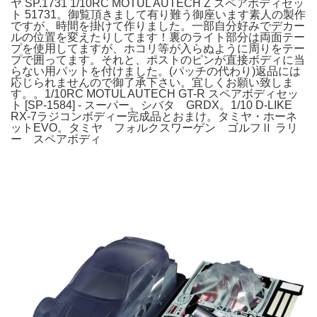
ヤ SP.1731 1/10RC MOTUL AUTECH Z スペアボディセッ
ト 51731。御覧頂きまして有り難う御座います素人の製作
ですが、時間を掛けて作りました。一部自分好みでデカー
ルの位置を変えたりしてます！裏のライト部分は両面テー
プを使用してますが、ホコリ等が入らぬように周りをテー
プで囲ってます。それと、ポストのピンが直接ボディに当
らない用パットを付けました。(パッチの代わり)返品には
応じられませんので御了承下さい。宜しくお願い致しま
す。。1/10RC MOTUL AUTECH GT-R スペアボディセッ
ト [SP-1584] - スーパー。シバタ GRDX。1/10 D-LIKE
RX-7ラジコンボディー完成品とおまけ。タミヤ・ホーネ
ットEVO。タミヤ フォルクスワーゲン ゴルフⅡ ラリ
ー スペアボディ