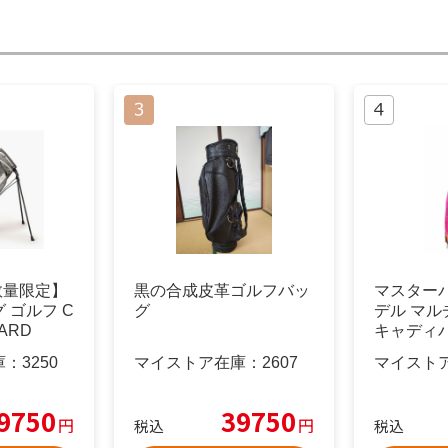
数量限定】
黒の合成皮革ゴルフバッ
マスターバ
 ゴルフ C
グ
デル マル
PARD
キャディ
対応
庫：
3250
マイストア在庫：
2607
マイスト
9750
39750
円
円
税込
税込