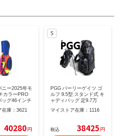
ニー2025年モ
PGG パーリーゲイツ ゴ
チカラーPRO
ルフ 9.5型 スタンド式 キ
バッグ46インチ
ャディバッグ 定9.7万
ア在庫：
3621
マイストア在庫：
1116
40280
38425
円
円
税込