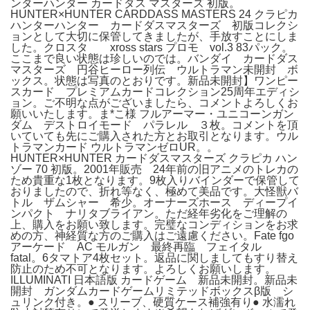
ンターハンター カードダス マスターズ 初版。
HUNTER×HUNTER CARDDASS MASTERS 24 クラピカ
ハンターハンター カードダスマスターズ 初版コレクシ
ョンとして大切に保管してきましたが、手放すことにしま
した。クロスタ xross stars プロモ vol.3 83パック。
ここまで良い状態は珍しいのでは。バンダイ カードダス
マスターズ 円谷ヒーロー列伝 ウルトラマン未開封 ボ
ックス。状態は写真のとおりです。新品未開封】ワンピー
スカード プレミアムカードコレクション25周年エディシ
ョン。ご不明な点がございましたら、コメントよろしくお
願いいたします。ま*こ様 フルアーマー・ユニコーンガン
ダム デストロイモード パラレル ３枚。コメントを頂
いていても先にご購入された方とお取引となります。ウル
トラマンカード ウルトラマンゼロUR。。
HUNTER×HUNTER カードダスマスターズ クラピカ ハン
ゾー 70 初版。2001年販売 24年前の旧アニメのトレカの
ため貴重な1枚となります。9枚入りバインダーで保管して
おりましたので、折れ等なく、極めて美品です。大怪獣バ
トル ザムシャー 希少。オーナーズホース ディープイ
ンパクト ナリタブライアン。ただ経年劣化をご理解の
上、購入をお願い致します。完璧なコンディションをお求
めの方、神経質な方のご購入はご遠慮ください。Fate fgo
アーケード AC モルガン 最終再臨 フェイタル
fatal。6タマトア4枚セット。返品に関しましてもすり替え
防止のため不可となります。よろしくお願いします。
ILLUMINATI 日本語版 カードゲーム 新品未開封。新品未
開封 ガンダムカードゲームリミテッドボックスβ版 シ
ュリンク付き。● スリーブ、硬質ケース補強有り● 水濡れ