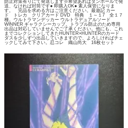
防止対策有りにて発送します※希望あればダンボールで発
送、なければ封筒です● 即購入OK● 素人保管になりま
す。 完品を求める方はご注意ください。最遊記 カー
ド トレカ クリアカード DVD 特典 １～１7 全１７
種。ウルトラマンデッカー ウルトラデュアルソード
WINNER ギャラクシーカップ。トラブル防止のため専用
出品は対応していませんでご了承ください。他にも、これ
までコレクションしてきたHUNTER×HUNTERのカード
ダスを少しずつ出品していきますので、よろしければチェ
ックしてみて下さい。忍コレ 織山尚大 16枚セット