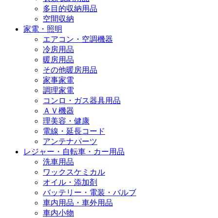
多目的収納用品
空間収納
家電・照明
エアコン・空調機器
冷房用品
暖房用品
その他暖房用品
家事家電
調理家電
コンロ・ガス器具用品
ＡＶ機器
理美容・健康
電線・延長コード
アンテナパーツ
レジャー・自転車・カー用品
洗車用品
ワックスケミカル
オイル・添加剤
バッテリー・電装・バルブ
車内用品・車外用品
車内小物