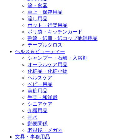
箸・食器
卓上・保存用品
流し用品
ポット・行楽用品
ポリ袋・キッチンガード
割箸・紙皿・紙コップ他消耗品
テーブルクロス
ヘルス＆ビューティー
シャンプー・石鹸・入浴剤
オーラルケア用品
化粧品・化粧小物
ヘルスケア
ベビー用品
美粧用品
手芸・和洋裁
シニアケア
介護用品
香水
郵便関係
老眼鏡・メガネ
文具・事務用品