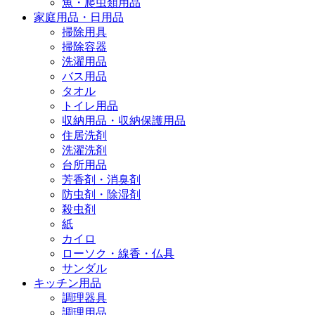
魚・爬虫類用品
家庭用品・日用品
掃除用具
掃除容器
洗濯用品
バス用品
タオル
トイレ用品
収納用品・収納保護用品
住居洗剤
洗濯洗剤
台所用品
芳香剤・消臭剤
防虫剤・除湿剤
殺虫剤
紙
カイロ
ローソク・線香・仏具
サンダル
キッチン用品
調理器具
調理用品