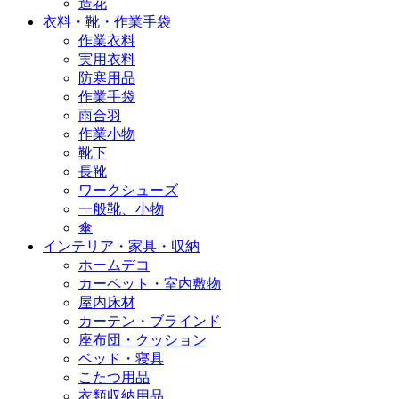
造花
衣料・靴・作業手袋
作業衣料
実用衣料
防寒用品
作業手袋
雨合羽
作業小物
靴下
長靴
ワークシューズ
一般靴、小物
傘
インテリア・家具・収納
ホームデコ
カーペット・室内敷物
屋内床材
カーテン・ブラインド
座布団・クッション
ベッド・寝具
こたつ用品
衣類収納用品