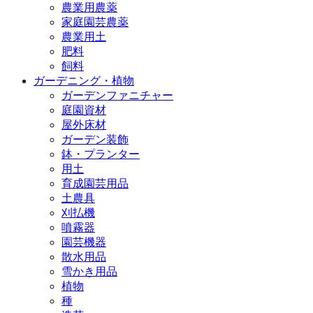
農業用農薬
家庭園芸農薬
農業用土
肥料
飼料
ガーデニング・植物
ガーデンファニチャー
庭園資材
屋外床材
ガーデン装飾
鉢・プランター
用土
育成園芸用品
土農具
刈払機
噴霧器
園芸機器
散水用品
雪かき用品
植物
種