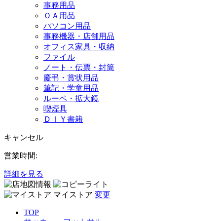
事務用品
ＯＡ用品
パソコン用品
事務機器・店舗用品
オフィス家具・収納
ファイル
ノート・伝票・封筒
慶弔・賞状用品
筆記・学童用品
ルーペ・拡大鏡
喫煙具
ＤＩＹ書籍
キャンセル
営業時間:
詳細を見る
マイストア
変更
TOP