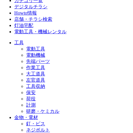
カテゴリ一覧
デジタルチラシ
Howto情報
店舗・チラシ検索
灯油宅配
電動工具・機械レンタル
工具
電動工具
電動機械
先端パーツ
作業工具
大工道具
左官道具
工具収納
保安
荷役
計測
研磨・ケミカル
金物・電材
釘・ビス
ネジボルト