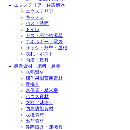
エクステリア・住設機器
エクステリア
キッチン
バス・洗面
トイレ
ガス・石油給湯器
エネルギー・電気
サッシ・外壁・屋根
表札・ポスト
内装・建具
農業資材・肥料・農薬
水稲資材
畑作果樹畜産資材
農機具
米保管・精米機
ハウス資材
支柱（栽培）
防鳥防獣資材
収穫資材
出荷資材
昇降器具・運搬具