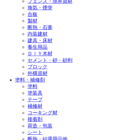
フェンス・境界資材
換気・煙突
合板
製材
断熱・石膏
内装建材
建具・床材
養生用品
ＤＩＹ木材
セメント・砂・砂利
ブロック
外構資材
塗料・補修剤
塗料
塗装具
テープ
補修材
コーキング材
接着剤
荷造・包装
シート
断熱・結露用品他