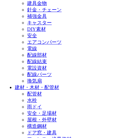
建具金物
針金・チェーン
補強金具
キャスター
DIY素材
安全
エアコンパーツ
電線
配線部材
配線結束
電設資材
配線パーツ
換気扇
建材・木材・配管材
配管材
水栓
雨ドイ
安全・足場材
屋根・外壁材
構造鋼材
ドア窓・建具