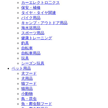
カーエレクトロ二クス
保安・補修
タイヤ・タイヤ関連
バイク用品
キャンプ・アウトドア用品
海水浴用品
スポーツ用品
健康トレーニング
釣具
自転車
自転車用品
玩具
シーズン玩具
ペット用品
犬フード
犬用品
猫フード
猫用品
小動物
鳥・昆虫
魚・爬虫類フード