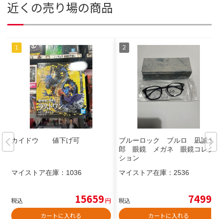
近くの売り場の商品
カイドウ 値下げ可
ブルーロック ブルロ 凪誠士
郎 眼鏡 メガネ 眼鏡コレク
ション
マイストア在庫：
1036
マイストア在庫：
2536
15659
7499
税込
円
税込
円
カートに入れる
カートに入れる