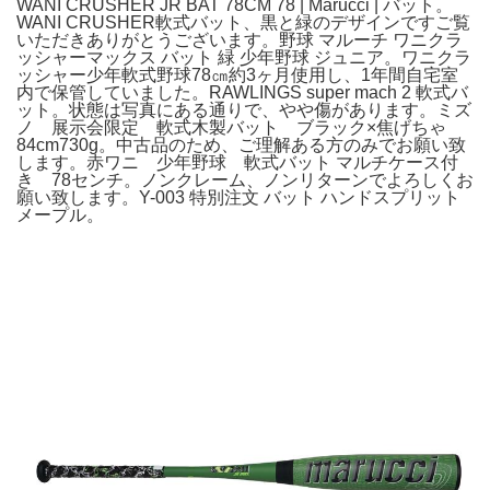
WANI CRUSHER JR BAT 78CM 78 | Marucci | バット。
WANI CRUSHER軟式バット、黒と緑のデザインですご覧
いただきありがとうございます。野球 マルーチ ワニクラ
ッシャーマックス バット 緑 少年野球 ジュニア。ワニクラ
ッシャー少年軟式野球78㎝約3ヶ月使用し、1年間自宅室
内で保管していました。RAWLINGS super mach 2 軟式バ
ット。状態は写真にある通りで、やや傷があります。ミズ
ノ 展示会限定 軟式木製バット ブラック×焦げちゃ
84cm730g。中古品のため、ご理解ある方のみでお願い致
します。赤ワニ 少年野球 軟式バット マルチケース付
き 78センチ。ノンクレーム、ノンリターンでよろしくお
願い致します。Y-003 特別注文 バット ハンドスプリット
メープル。