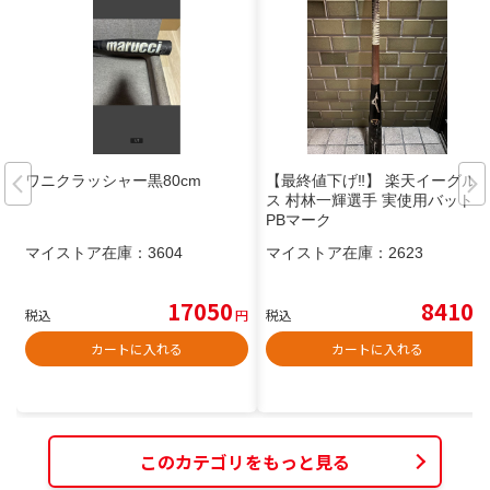
ワニクラッシャー黒80cm
【最終値下げ‼️】 楽天イーグル
ス 村林一輝選手 実使用バット N
PBマーク
マイストア在庫：
3604
マイストア在庫：
2623
17050
8410
税込
円
税込
円
カートに入れる
カートに入れる
このカテゴリをもっと見る