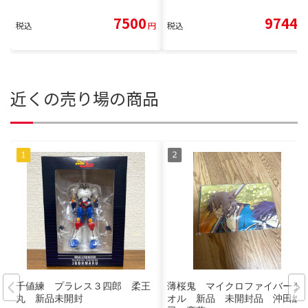
7500
9744
税込
円
税込
円
近くの売り場の商品
千値練 プラレス３四郎 柔王
薄桜鬼 マイクロファイバータ
丸 新品未開封
オル 新品 未開封品 沖田総