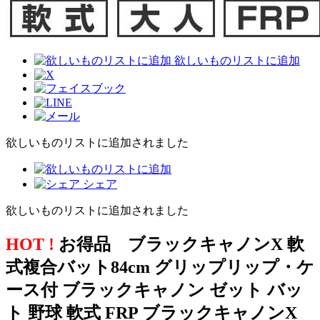
欲しいものリストに追加
欲しいものリストに追加されました
シェア
欲しいものリストに追加されました
HOT !
お得品 ブラックキャノンX 軟
式複合バット84cm グリップリップ・ケ
ース付 ブラックキャノン ゼット バッ
ト 野球 軟式 FRP ブラックキャノンX