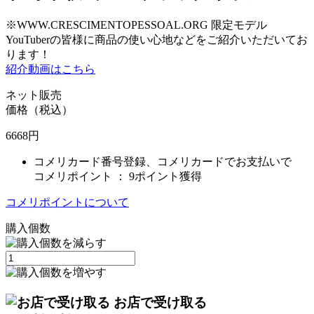
※WWW.CRESCIMENTOPESSOAL.ORG 限定モデル
YouTuberの皆様に商品の使い心地などをご紹介いただいてお
ります！
紹介動画はこちら
ネット販売
価格（税込）
6668
円
コメリカード番号登録、コメリカードでお支払いで
コメリポイント ：
9ポイント獲得
コメリポイントについて
購入個数
お店で受け取る