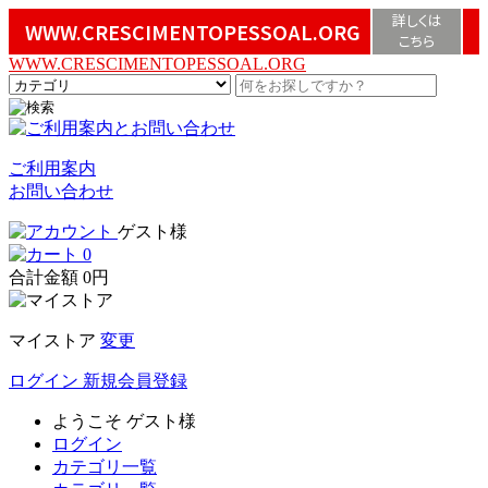
詳しくは
WWW.CRESCIMENTOPESSOAL.ORG
こちら
WWW.CRESCIMENTOPESSOAL.ORG
ご利用案内
お問い合わせ
ゲスト様
0
合計金額
0円
マイストア
変更
ログイン
新規会員登録
ようこそ
ゲスト様
ログイン
カテゴリ一覧