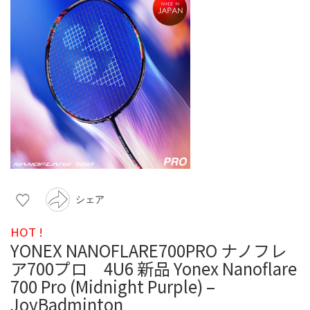
シェア
HOT !
YONEX NANOFLARE700PRO ナノフレ
ア700プロ 4U6 新品 Yonex Nanoflare
700 Pro (Midnight Purple) –
JoyBadminton