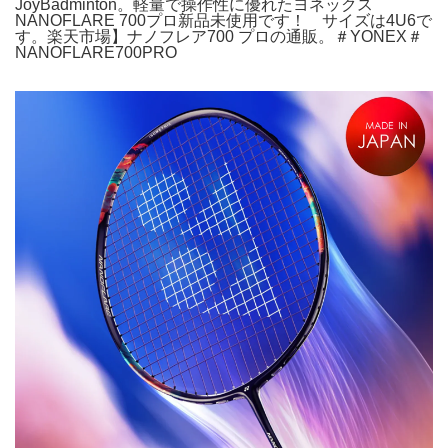
JoyBadminton。軽量で操作性に優れたヨネックス
NANOFLARE 700プロ新品未使用です！ サイズは4U6で
す。楽天市場】ナノフレア700 プロの通販。＃YONEX＃
NANOFLARE700PRO