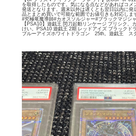
を取得したものです。気になる点などがあればコメ
発送となります。週末以外は遅くとも翌日以内に発
品とまとめ買いで可能な範囲でお値引きも対応します
#究極竜魔導師#カオスソルジャー#ブラックマジシャン#ブラ
【PSA10】遊戯王 閃刀起動リンケージ プリシク。カ
けい。PSA10 遊戯王 2期 レッドアイズ ブラックド
ブルーアイズホワイトドラゴン 25th。遊戯王 ス