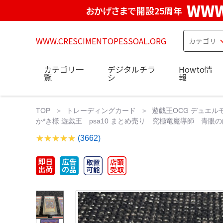
WWW
おかげさまで開設25周年
WWW.CRESCIMENTOPESSOAL.ORG
カテゴリ一
デジタルチラ
Howto情
覧
シ
報
TOP
トレーディングカード
遊戯王OCG デュエル
か*き様 遊戯王 psa10 まとめ売り 究極竜魔導師 青眼の
(3662)