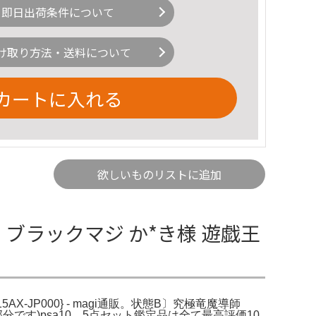
即日出荷条件について
け取り方法・送料について
カートに入れる
欲しいものリストに追加
 ブラックマジ か*き様 遊戯王
X-JP000} - magi通販。状態B〕究極竜魔導師
分です)psa10、5点セット鑑定品は全て最高評価10