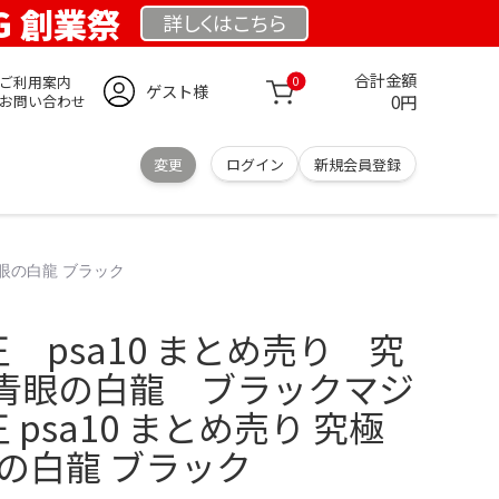
RG 創業祭
詳しくは
こちら
合計金額
ご利用案内
0
ゲスト様
0円
お問い合わせ
変更
ログイン
新規会員登録
青眼の白龍 ブラック
王 psa10 まとめ売り 究
青眼の白龍 ブラックマジ
 psa10 まとめ売り 究極
の白龍 ブラック