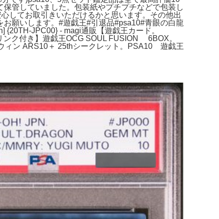
て保管していました。包装紙やプチプチなどで包装し
安心してお取引きいただけるかと思います。その他出
いします。#遊戯王#引退品#psa10#青眼の白龍
TH-JPC00} - magi通販【遊戯王カード。
付き】遊戯王OCG SOUL FUSION 6BOX。
ン ARS10＋ 25thシークレット。PSA10 遊戯王