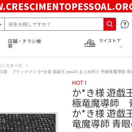
.CRESCIMENTOPESSOAL.O
マイストア
店舗・チラシ検
索
モンスターズ
白龍 ブラックマジ か*き様 遊戯王 psa10 まとめ売り 究極竜魔導師 
HOT !
か*き様 遊戯
極竜魔導師 
か*き様 遊戯王
竜魔導師 青眼