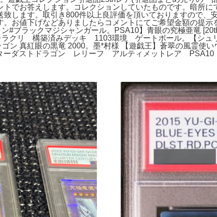
ントでお答えします。コレクションしていたものです。暗所に
送致します。取引き800件以上良評価を頂いておりますので、
。お値下げなどありましたらコメントにてご希望金額の提示をお願
ックマジシャンガール。PSA10】青眼の究極亜竜 [20th] {20
ラクリ 構築済みデッキ 1103環境 ゲートボール。【シュリンク
ラゴン 真紅眼の黒竜 2000。墨*村様 【遊戯王】蒼翠の風霊使いウィ
ターダストドラゴン レリーフ アルティメットレア PSA10