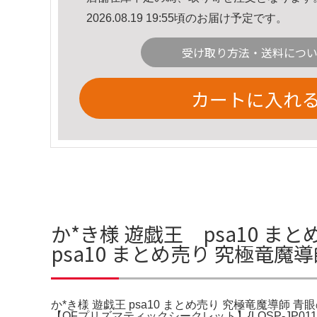
2026.08.19 19:55頃のお届け予定です。
受け取り方法・送料につ
カートに入れ
か*き様 遊戯王 psa10 
psa10 まとめ売り 究極竜
か*き様 遊戯王 psa10 まとめ売り 究極竜魔導師 青眼
【OFプリズマティックシークレット】{LOSP-JP0