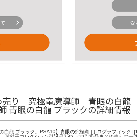
いて
受
る
まとめ売り 究極竜魔導師 青眼の白龍
魔導師 青眼の白龍 ブラックの詳細情報
の白龍 ブラック。PSA10】青眼の究極竜 [ホログラフィック] {15A
11。遊戯王コレクション引退品25thレア(引退品まとめ売りの一部