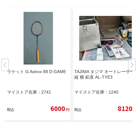
ラケット G Astrox 88 D GAME
TAJIMA タジマ オートレーザー
縦 横 鉛直 AL-TYE3
マイストア在庫：
2741
マイストア在庫：
1240
6000
8120
税込
円
税込
円