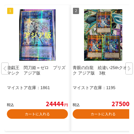
遊戯王 閃刀姫＝ゼロ プリズ
青眼の白龍 絵違い25thクオシ
マシク アジア版
ク アジア版 3枚
マイストア在庫：
1861
マイストア在庫：
1195
24444
27500
税込
円
税込
円
カートに入れる
カートに入れる