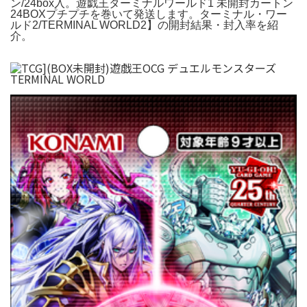
ン/24box入。遊戯王ターミナルワールド1 未開封カートン
24BOXプチプチを巻いて発送します。ターミナル・ワー
ルド2/TERMINAL WORLD2】の開封結果・封入率を紹
介。