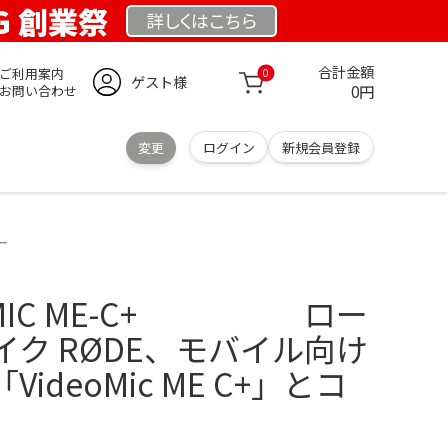
RG 創業祭
詳しくは
こちら
合計金額
ご利用案内
0
ゲスト様
0円
お問い合わせ
変更
ログイン
新規会員登録
ー
DEOMIC ME-C+ ロー
ク RØDE、モバイル向け
ideoMic ME C+」とコ