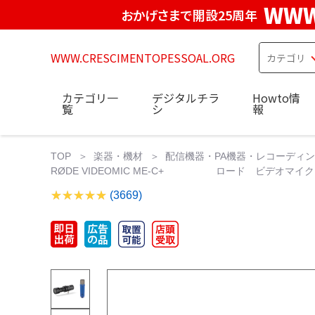
WWW
おかげさまで開設25周年
WWW.CRESCIMENTOPESSOAL.ORG
カテゴリ一
デジタルチラ
Howto情
覧
シ
報
TOP
楽器・機材
配信機器・PA機器・レコーディ
RØDE VIDEOMIC ME-C+ ロード ビデオマイク R
(3669)