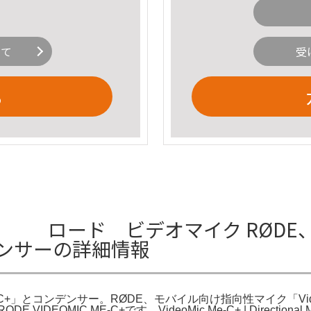
いて
受
る
E-C+ ロード ビデオマイク RØ
コンデンサーの詳細情報
C+」とコンデンサー。RØDE、モバイル向け指向性マイク「VideoMic
ces。RODE VIDEOMIC ME-C+です。VideoMic Me-C+ | Directiona